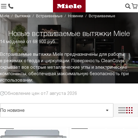
Miele
Вытяжки
Встраиваемые
Новинки
Встраиваемые
Новые встраиваемые вытяжки Miele
14 моделей от 68 900 руб.
Встраиваемые вытяжки Miele предназначены для работы
в режимах отвода и циркуляции. Поверхность CleanCover
скрывает все острые металлические углы и электрические
компоненты, обеспечивая максимальную безопасность при
использовании.
Обновление цен от
7 августа 2026
По новизне