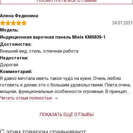
ПОСМОТРЕТЬ ВСЕ ОТЗЫВЫ
Алена Федюнина
24.01.2021
Модель:
Индукционная варочная панель Miele KM6839-1
Достоинства:
Внешний вид, стиль, отличная работа
Недостатки:
Дорогая
Комментарий:
Я давно мечтала иметь такое чудо на кухне. Очень люблю
готовить и делаю это с большим удовольствием. Плита очень
мощная, функциональные особенности огромные. В принципе,
изделие очень высокого качества. Всё работает, как и должно
Читать отзыв полностью
работать.Я довольна, покупка у меня удалась. Рекомендую
всем!
ПОКАЗАТЬ ЕЩЁ ОТЗЫВЫ
С этим товаром сравнивают