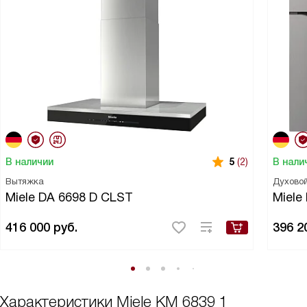
В наличии
В нали
5
(2)
Вытяжка
Духово
Miele DA 6698 D CLST
Miele
416 000
руб.
396 2
Характеристики
Miele KM 6839 1