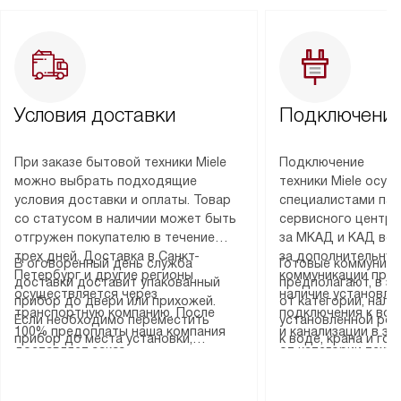
Условия доставки
Подключение
При заказе бытовой техники Miele
Подключение
можно выбрать подходящие
техники Miele осу
условия доставки и оплаты. Товар
специалистами пар
со статусом в наличии может быть
сервисного центра
отгружен покупателю в течение
за МКАД и КАД во
трех дней. Доставка в Санкт-
за дополнительную
В оговоренный день служба
Готовые коммуника
Петербург и другие регионы
коммуникации пре
доставки доставит упакованный
предполагают, в з
осуществляется через
наличие установле
прибор до двери или прихожей.
от категории, нали
транспортную компанию. После
подключения к во
Если необходимо переместить
установленной роз
100% предоплаты наша компания
и канализации в з
прибор до места установки,
к воде, крана и го
доставляет заказ
от категории техн
пожалуйста, предварительно
слива. Стандартна
до представительства
дополнительных ус
уточните это с менеджером.
включает в себя: с
транспортной компании в городе
определяется согл
За данную услугу взимается
транспортировочны