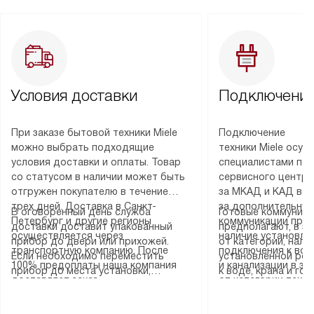
Условия доставки
Подключение
При заказе бытовой техники Miele
Подключение
можно выбрать подходящие
техники Miele осу
условия доставки и оплаты. Товар
специалистами пар
со статусом в наличии может быть
сервисного центра
отгружен покупателю в течение
за МКАД и КАД во
трех дней. Доставка в Санкт-
за дополнительную
В оговоренный день служба
Готовые коммуника
Петербург и другие регионы
коммуникации пре
доставки доставит упакованный
предполагают, в з
осуществляется через
наличие установле
прибор до двери или прихожей.
от категории, нали
транспортную компанию. После
подключения к во
Если необходимо переместить
установленной роз
100% предоплаты наша компания
и канализации в з
прибор до места установки,
к воде, крана и го
доставляет заказ
от категории техн
пожалуйста, предварительно
слива. Стандартна
до представительства
дополнительных ус
уточните это с менеджером.
включает в себя: с
транспортной компании в городе
определяется согл