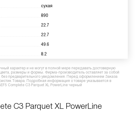
сухая
890
22.7
22.7
49.6
8.2
ный характер и не могут в полной мере передавать достоверную
 цвета, размеры и формы. Фирма-производитель оставляет за собой
ра без предварительного уведомления. Перед оформлением Заказа
еристик Товара. Подробная информация о товаре указывается в
GEF5 Complete C3 Parquet XL PowerLine черный
te C3 Parquet XL PowerLine