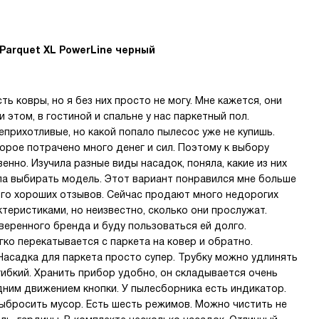
Parquet XL PowerLine черный
ть ковры, но я без них просто не могу. Мне кажется, они
 этом, в гостиной и спальне у нас паркетный пол.
рихотливые, но какой попало пылесос уже не купишь.
орое потрачено много денег и сил. Поэтому к выбору
нно. Изучила разные виды насадок, поняла, какие из них
ала выбирать модель. Этот вариант понравился мне больше
ого хороших отзывов. Сейчас продают много недорогих
теристиками, но неизвестно, сколько они прослужат.
веренного бренда и буду пользоваться ей долго.
гко перекатывается с паркета на ковер и обратно.
асадка для паркета просто супер. Трубку можно удлинять
гибкий. Хранить прибор удобно, он складывается очень
ним движением кнопки. У пылесборника есть индикатор.
выбросить мусор. Есть шесть режимов. Можно чистить не