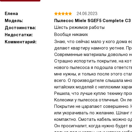
Елена
24.06.2023
Модель:
Пылесос Miele SGEF5 Complete C3 
Шесть режимов работы
Достоинства:
Вообще никаких
Недостатки:
Знаю, что сейчас мало у кого дома ес
Комментарий:
делают квартиру намного уютнее. При
Современные материалы довольно неп
Страшно испортить покрытие, на кот
нового пылесоса я подошла ответстве
мне нужны, и только после этого ст
всего. О производителе слышала мн
китайских моделей с неплохими харак
Решила, что лучше куплю технику про
Колесики у пылесоса отличные. Он ле
Покрытие не царапают совершенно. Н
или укорачивать по желанию. Шланг 
компактно. Смотать кабель можно од
Он просигналит, когда нужно будет 