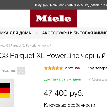
Шоу-рум
Дизайнерам
Акции
Рейтинги
Доставка и 
НИКА ДЛЯ ДОМА
АКСЕССУАРЫ И БЫТОВАЯ ХИМИ
ete C3 Parquet XL PowerLine черный
C3 Parquet XL PowerLine черный
2 отзыва
Код товара
Доставка от 3-х дней
Цена де
47 400
руб.
Ключевые особенности