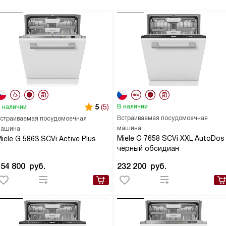
5
(5)
В наличии
 наличии
Встраиваемая посудомоечная
страиваемая посудомоечная
машина
ашина
Miele G 7658 SCVi XXL AutoDos
iele G 5863 SCVi Active Plus
черный обсидиан
154 800
руб.
232 200
руб.