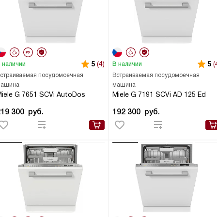
5
(4)
5
(
 наличии
В наличии
страиваемая посудомоечная
Встраиваемая посудомоечная
ашина
машина
iele G 7651 SCVi AutoDos
Miele G 7191 SCVi AD 125 Ed
219 300
руб.
192 300
руб.