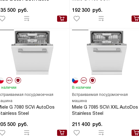
135 500
руб.
192 300
руб.
 наличии
В наличии
страиваемая посудомоечная
Встраиваемая посудомоечная
ашина
машина
iele G 7080 SCVi AutoDos
Miele G 7085 SCVi XXL AutoDos
tainless Steel
Stainless Steel
205 500
руб.
211 400
руб.