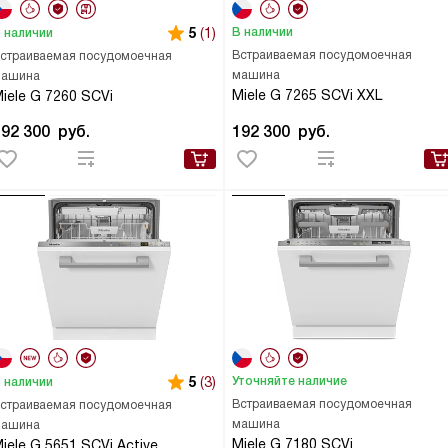
5
(1)
В наличии
 наличии
Встраиваемая посудомоечная
страиваемая посудомоечная
машина
ашина
Miele G 7265 SCVi XXL
iele G 7260 SCVi
192 300
руб.
192 300
руб.
5
(3)
Уточняйте наличие
 наличии
Встраиваемая посудомоечная
страиваемая посудомоечная
машина
ашина
Miele G 7180 SCVi
iele G 5651 SCVi Active