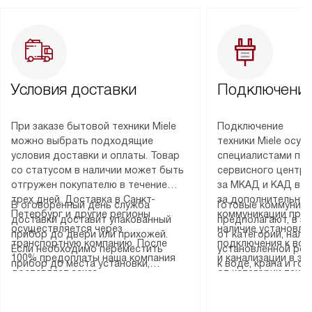
Условия доставки
Подключение
При заказе бытовой техники Miele
Подключение
можно выбрать подходящие
техники Miele осу
условия доставки и оплаты. Товар
специалистами пар
со статусом в наличии может быть
сервисного центра
отгружен покупателю в течение
за МКАД и КАД во
трех дней. Доставка в Санкт-
за дополнительную
В оговоренный день служба
Готовые коммуника
Петербург и другие регионы
коммуникации пре
доставки доставит упакованный
предполагают, в з
осуществляется через
наличие установле
прибор до двери или прихожей.
от категории, нали
транспортную компанию. После
подключения к во
Если необходимо переместить
установленной роз
100% предоплаты наша компания
и канализации в з
прибор до места установки,
к воде, крана и го
доставляет заказ
от категории техн
пожалуйста, предварительно
слива. Стандартна
до представительства
дополнительных ус
уточните это с менеджером.
включает в себя: с
транспортной компании в городе
определяется согл
За данную услугу взимается
транспортировочны