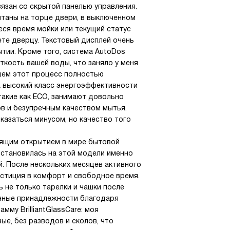
язан со скрытой панелью управления.
таны на торце двери, в выключенном
ся время мойки или текущий статус
ете дверцу. Текстовый дисплей очень
тии. Кроме того, система AutoDos
ткость вашей воды, что заняло у меня
йшем этот процесс полностью
а высокий класс энергоэффективности
такие как ECO, занимают довольно
в и безупречным качеством мытья.
оказаться минусом, но качество того
тоящим открытием в мире бытовой
остановилась на этой модели именно
й. После нескольких месяцев активного
естиция в комфорт и свободное время.
 не только тарелки и чашки после
хонные принадлежности благодаря
му BrilliantGlassCare: моя
ые, без разводов и сколов, что