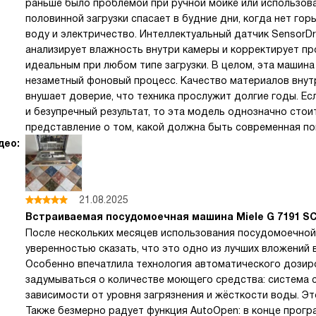
раньше было проблемой при ручной мойке или использова
половинной загрузки спасает в будние дни, когда нет гор
воду и электричество. Интеллектуальный датчик SensorDr
анализирует влажность внутри камеры и корректирует пр
идеальным при любом типе загрузки. В целом, эта машин
незаметный фоновый процесс. Качество материалов внут
внушает доверие, что техника прослужит долгие годы. Ес
и безупречный результат, то эта модель однозначно стои
представление о том, какой должна быть современная по
део:
21.08.2025
Встраиваемая посудомоечная машина Miele G 7191 SCV
После нескольких месяцев использования посудомоечной
уверенностью сказать, что это одно из лучших вложений в
Особенно впечатлила технология автоматического дозир
задумываться о количестве моющего средства: система с
зависимости от уровня загрязнения и жёсткости воды. Это
Также безмерно радует функция AutoOpen: в конце прогр