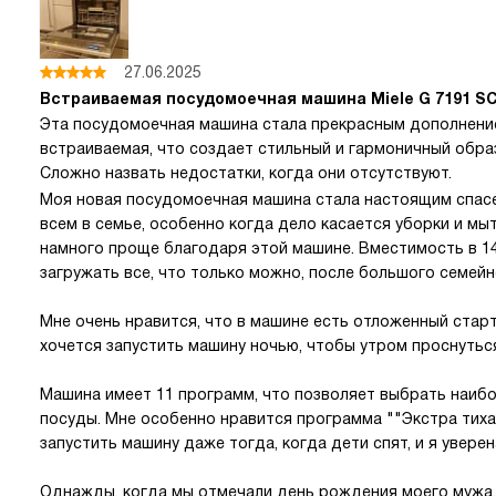
27.06.2025
Встраиваемая посудомоечная машина Miele G 7191 SCV
Эта посудомоечная машина стала прекрасным дополнение
встраиваемая, что создает стильный и гармоничный обра
Сложно назвать недостатки, когда они отсутствуют.
Моя новая посудомоечная машина стала настоящим спасен
всем в семье, особенно когда дело касается уборки и мы
намного проще благодаря этой машине. Вместимость в 1
загружать все, что только можно, после большого семейн
Мне очень нравится, что в машине есть отложенный старт 
хочется запустить машину ночью, чтобы утром проснуться
Машина имеет 11 программ, что позволяет выбрать наиб
посуды. Мне особенно нравится программа ""Экстра тихая
запустить машину даже тогда, когда дети спят, и я уверен
Однажды, когда мы отмечали день рождения моего мужа, 