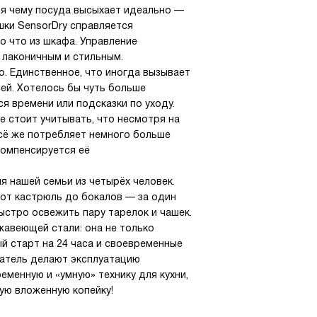
ря чему посуда высыхает идеально —
шки SensorDry справляется
ко что из шкафа. Управление
 лаконичным и стильным.
о. Единственное, что иногда вызывает
ей. Хотелось бы чуть больше
я времени или подсказки по уходу.
е стоит учитывать, что несмотря на
всё же потребляет немного больше
компенсируется её
 нашей семьи из четырёх человек.
 от кастрюль до бокалов — за один
быстро освежить пару тарелок и чашек.
жавеющей стали: она не только
ый старт на 24 часа и своевременные
атель делают эксплуатацию
менную и «умную» технику для кухни,
ую вложенную копейку!