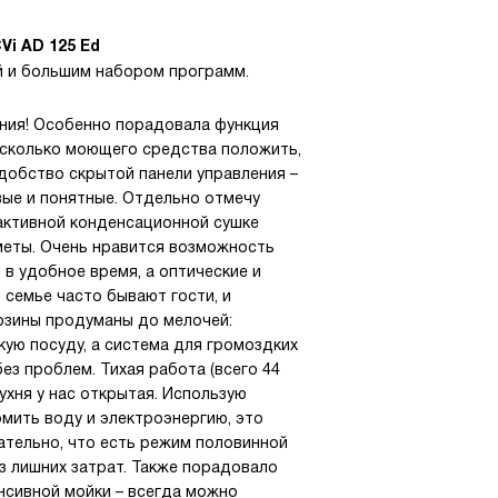
i AD 125 Ed
й и большим набором программ.
ния! Особенно порадовала функция
 сколько моющего средства положить,
удобство скрытой панели управления –
ивые и понятные. Отдельно отмечу
 активной конденсационной сушке
меты. Очень нравится возможность
в удобное время, а оптические и
 семье часто бывают гости, и
орзины продуманы до мелочей:
ую посуду, а система для громоздких
ез проблем. Тихая работа (всего 44
кухня у нас открытая. Использую
мить воду и электроэнергию, это
ательно, что есть режим половинной
з лишних затрат. Также порадовало
нсивной мойки – всегда можно