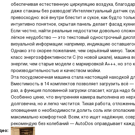
обеспечивая естественную циркуляцию воздуха, благода
даже стаканы без разводов! Интеллектуальный датчик су
превосходно: всё внутри блестит и сухое, как будто толь
интуитивно понятное, скрытая панель делает фасад кухни
Если честно, найти реальные недостатки довольно сложн
лёгкое неудобство — это текстовый однострочный диспл
визуальной информации: например, индикацию оставшегос
Однако это скорее пожелание, чем серьёзный минус. Такж
класс энергоэффективности C (по новой шкале), машина 
энергии, чем старые модели с маркировкой A+++, но это 
производительностью и качеством мойки.
Эта посудомоечная машина стала настоящей находкой для
Вместимость в 14 комплектов позволяет загрузить всё —
раз, а функция половинной загрузки спасает, когда надо 
Особенно ценю, что внутренняя камера выполнена из нер
долговечна, но и легко чистится. Тихая работа, отложенн
оповещения о необходимости долить соль или ополаскив
максимально комфортной. Всем, кто ищет надёжную, совре
рекомендую без колебаний — AutoDos оправдывает кажд
део: