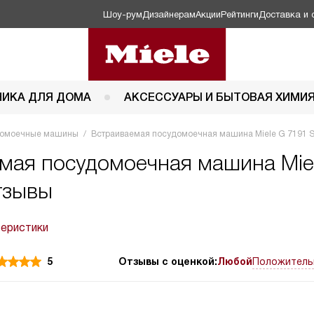
Шоу-рум
Дизайнерам
Акции
Рейтинги
Доставка и 
НИКА ДЛЯ ДОМА
АКСЕССУАРЫ И БЫТОВАЯ ХИМИ
омоечные машины
Встраиваемая посудомоечная машина Miele G 7191 S
мая посудомоечная машина Miel
отзывы
теристики
5
Отзывы с оценкой:
Любой
Положитель