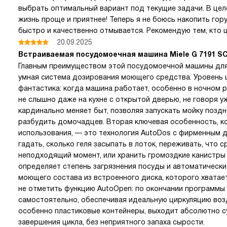
выбрать оптимальный вариант под текущие задачи. В це
жизнь проще и приятнее! Теперь я не боюсь накопить гор
быстро и качественно отмывается. Рекомендую тем, кто 
20.09.2025
Встраиваемая посудомоечная машина Miele G 7191 SCV
Главным преимуществом этой посудомоечной машины для 
умная система дозирования моющего средства. Уровень 
фантастика: когда машина работает, особенно в ночном 
не слышно даже на кухне с открытой дверью, не говоря у
кардинально меняет быт, позволяя запускать мойку поздн
разбудить домочадцев. Вторая ключевая особенность, к
использования, — это технология AutoDos с фирменным д
гадать, сколько геля засыпать в лоток, переживать, что 
неподходящий момент, или хранить громоздкие канистры
определяет степень загрязнения посуды и автоматическ
моющего состава из встроенного диска, которого хватае
не отметить функцию AutoOpen: по окончании программы
самостоятельно, обеспечивая идеальную циркуляцию возд
особенно пластиковые контейнеры, выходит абсолютно су
завершения цикла, без неприятного запаха сырости.