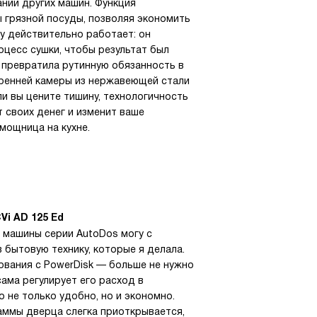
нии других машин. Функция
ы грязной посуды, позволяя экономить
y действительно работает: он
оцесс сушки, чтобы результат был
а превратила рутинную обязанность в
ренней камеры из нержавеющей стали
ли вы цените тишину, технологичность
т своих денег и изменит ваше
мощница на кухне.
i AD 125 Ed
 машины серии AutoDos могу с
 бытовую технику, которые я делала.
ования с PowerDisk — больше не нужно
ама регулирует его расход в
 не только удобно, но и экономно.
аммы дверца слегка приоткрывается,