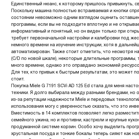
Единственный нюанс, к которому пришлось привыкнуть, св
Поскольку машина полностью встраиваемая и кнопки спря
состоянии невозможно одним взглядом оценить оставшее
программы, если вы не подходите вплотную и не открыва
информативный и понятный, но он виден только при откры
требует первоначальной настройки и калибровки под жес
немного времени на изучение инструкции, хотя в дальне
автоматизирован. Также стоит отметить, что несмотря н
(C/D по новой шкале), некоторые длительные программы, 
много времени, однако это оправдано экономией ресурсо
Для тех, кто привык к быстрым результатам, это может п
стоит.
Покупка Miele G 7191 SCVi AD 125 Ed стала для меня нас
техники. Я долго выбирала между разными брендами, но 
из-за репутации надежности Miele и передовых технологи
использования могу с уверенностью сказать, что это инв
Вместимость в 14 комплектов позволяет легко разместить
семейного ужина, но и противни, кастрюли и крупные ку
продуманной системе корзин. Особо хочу выделить програм
хрустальная посуда и тонкие бокалы теперь сияют как нов