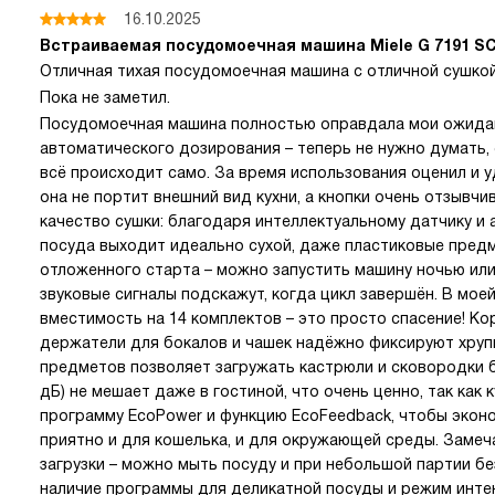
16.10.2025
Встраиваемая посудомоечная машина Miele G 7191 SCV
Отличная тихая посудомоечная машина с отличной сушко
Пока не заметил.
Посудомоечная машина полностью оправдала мои ожида
автоматического дозирования – теперь не нужно думать,
всё происходит само. За время использования оценил и 
она не портит внешний вид кухни, а кнопки очень отзывч
качество сушки: благодаря интеллектуальному датчику и
посуда выходит идеально сухой, даже пластиковые пред
отложенного старта – можно запустить машину ночью или 
звуковые сигналы подскажут, когда цикл завершён. В моей
вместимость на 14 комплектов – это просто спасение! К
держатели для бокалов и чашек надёжно фиксируют хрупк
предметов позволяет загружать кастрюли и сковородки б
дБ) не мешает даже в гостиной, что очень ценно, так как 
программу EcoPower и функцию EcoFeedback, чтобы эконо
приятно и для кошелька, и для окружающей среды. Замеч
загрузки – можно мыть посуду и при небольшой партии бе
наличие программы для деликатной посуды и режим инте