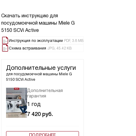
Скачать инструкцию для
посудомоечной машины
Miele G
5150 SCVi Active
Инструкция по эксплуатации
PDF, 3.8 MB
Схема встраивания
JPG, 45.42 KB
Дополнительные услуги
для посудомоечной машины
Miele G
5150 SCVi Active
Дополнительная
гарантия
1 год
7 420
руб.
ПОДРОБНЕЕ