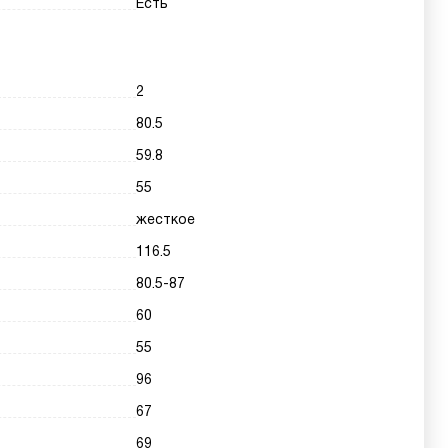
Есть
2
80.5
59.8
55
жесткое
116.5
80.5-87
60
55
96
67
69