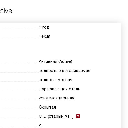
tive
1 год
Чехия
Активная (Active)
полностью встраиваемая
полноразмерная
Нержавеющая сталь
конденсационная
Скрытая
C, D (старый A++)
A