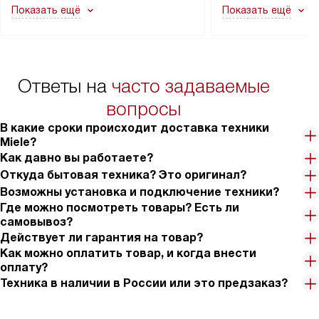
Показать ещё
Показать ещё
в гарантийном ремонте в будущем.
не включаются: пр
Перед заказом удостоверьтесь, что
коммуникаций, рас
сможете переместить прибор
материалы, навеш
в нужное место, учитывая размеры
и перевешивание д
упаковки или без нее.
выполнения специа
Ответы на
часто задаваемые
в условиях повыше
тарифы на услуги 
вопросы
на 30%.
В какие сроки происходит доставка техники
Miele?
Как давно вы работаете?
Откуда бытовая техника? Это оригинал?
Возможны установка и подключение техники?
Где можно посмотреть товары? Есть ли
самовывоз?
Действует ли гарантия на товар?
Как можно оплатить товар, и когда внести
оплату?
Техника в наличии в России или это предзаказ?