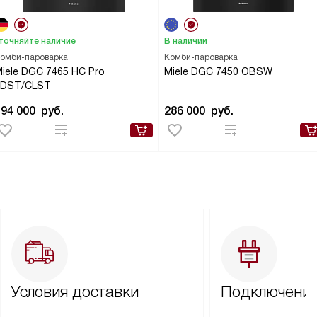
точняйте наличие
В наличии
омби-пароварка
Комби-пароварка
iele DGC 7465 HC Pro
Miele DGC 7450 OBSW
EDST/CLST
494 000
руб.
286 000
руб.
Условия доставки
Подключение