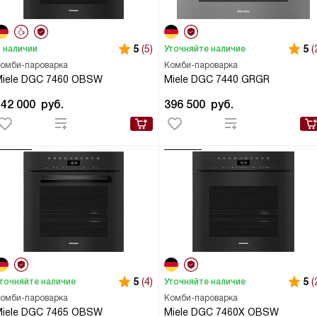
5
(5)
5
(
 наличии
Уточняйте наличие
омби-пароварка
Комби-пароварка
Miele DGC 7460 OBSW
Miele DGC 7440 GRGR
442 000
руб.
396 500
руб.
5
(4)
5
(
точняйте наличие
Уточняйте наличие
омби-пароварка
Комби-пароварка
Miele DGC 7465 OBSW
Miele DGC 7460X OBSW