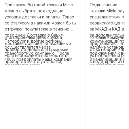
При заказе бытовой техники Miele
Подключение
можно выбрать подходящие
техники Miele осу
условия доставки и оплаты. Товар
специалистами пар
со статусом в наличии может быть
сервисного центра
отгружен покупателю в течение
за МКАД и КАД во
трех дней. Доставка в Санкт-
за дополнительную
В оговоренный день служба
Готовые коммуника
Петербург и другие регионы
коммуникации пре
доставки доставит упакованный
предполагают, в з
осуществляется через
наличие установле
прибор до двери или прихожей.
от категории, нали
транспортную компанию. После
подключения к во
Если необходимо переместить
установленной роз
100% предоплаты наша компания
и канализации в з
прибор до места установки,
к воде, крана и го
доставляет заказ
от категории техн
пожалуйста, предварительно
слива. Стандартна
до представительства
дополнительных ус
уточните это с менеджером.
включает в себя: с
транспортной компании в городе
определяется согл
За данную услугу взимается
транспортировочны
Москва. Пожалуйста, уточняйте
который можно по
дополнительная плата. Важно
разблокировку при
условия доставки у менеджера при
на нашем сайте в 
учитывать, что если размеры
соединение отдель
оформлении заказа.
«Подключение».
прибора не позволяют ему пройти
монтаж техники в 
через дверной проем, сотрудники
на место с проверк
транспортной службы не могут
подключение к су
демонтировать дверцы, ручки или
коммуникациям, пе
другие выступающие элементы, так
и консультацию по 
как это может привести к отказу
В стандартную уст