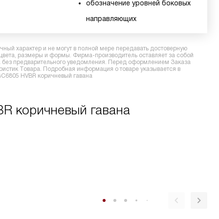
обозначение уровней боковых
направляющих
ный характер и не могут в полной мере передавать достоверную
 цвета, размеры и формы. Фирма-производитель оставляет за собой
ра без предварительного уведомления. Перед оформлением Заказа
еристик Товара. Подробная информация о товаре указывается в
DGC6805 HVBR коричневый гавана
BR коричневый гавана