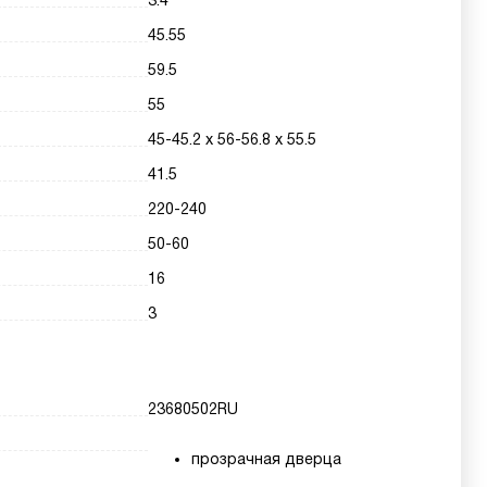
3.4
45.55
59.5
55
45-45.2 х 56-56.8 х 55.5
41.5
220-240
50-60
16
3
23680502RU
прозрачная дверца