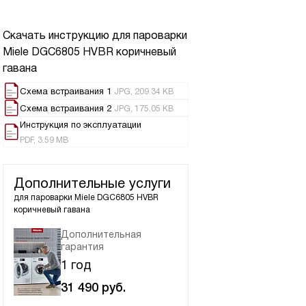
Скачать инструкцию для пароварки
Miele DGC6805 HVBR коричневый
гавана
Схема встраивания 1
JPG, 209.34 KB
Схема встраивания 2
JPG, 175.05 KB
Инструкция по эксплуатации
PDF, 3.59 MB
Дополнительные услуги
для пароварки
Miele DGC6805 HVBR
коричневый гавана
Дополнительная
гарантия
1 год
31 490
руб.