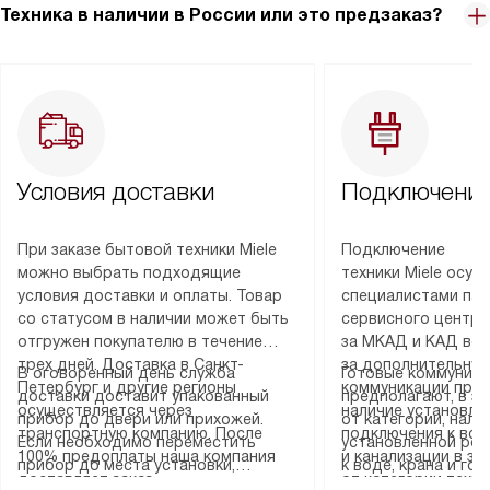
Техника в наличии в России или это предзаказ?
Условия доставки
Подключение
При заказе бытовой техники Miele
Подключение
можно выбрать подходящие
техники Miele осу
условия доставки и оплаты. Товар
специалистами пар
со статусом в наличии может быть
сервисного центра
отгружен покупателю в течение
за МКАД и КАД во
трех дней. Доставка в Санкт-
за дополнительную
В оговоренный день служба
Готовые коммуника
Петербург и другие регионы
коммуникации пре
доставки доставит упакованный
предполагают, в з
осуществляется через
наличие установле
прибор до двери или прихожей.
от категории, нали
транспортную компанию. После
подключения к во
Если необходимо переместить
установленной роз
100% предоплаты наша компания
и канализации в з
прибор до места установки,
к воде, крана и го
доставляет заказ
от категории техн
пожалуйста, предварительно
слива. Стандартна