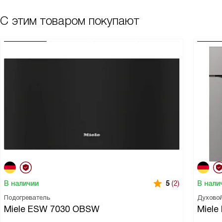
С этим товаром покупают
В наличии
В нали
5
(2)
Подогреватель
Духово
Miele ESW 7030 OBSW
Miele