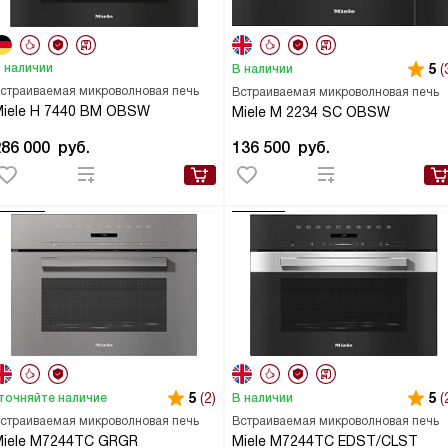
 наличии
5
(
В наличии
страиваемая микроволновая печь
Встраиваемая микроволновая печь
iele H 7440 BM OBSW
Miele M 2234 SC OBSW
286 000
руб.
136 500
руб.
5
(2)
5
(
точняйте наличие
В наличии
страиваемая микроволновая печь
Встраиваемая микроволновая печь
Miele M7244TC GRGR
Miele M7244TC EDST/CLST