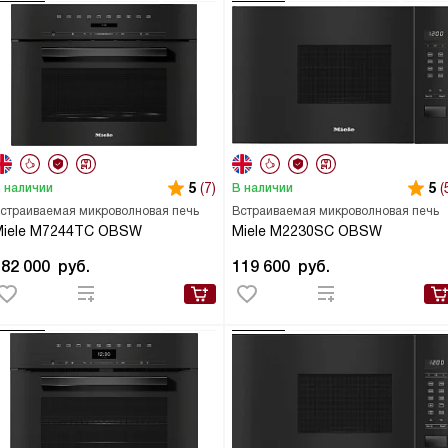
5
(7)
5
(
 наличии
В наличии
страиваемая микроволновая печь
Встраиваемая микроволновая печь
Miele M7244TC OBSW
Miele M2230SC OBSW
182 000
руб.
119 600
руб.