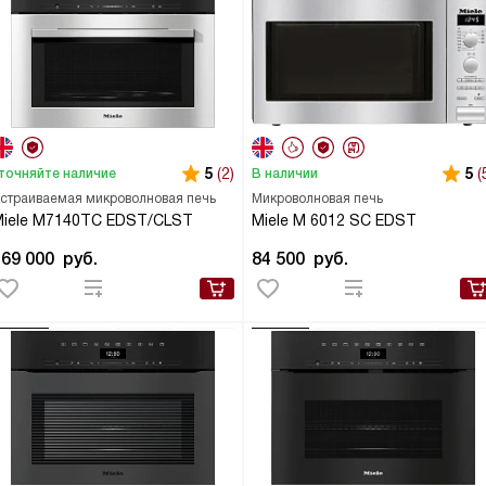
5
(2)
5
(
точняйте наличие
В наличии
страиваемая микроволновая печь
Микроволновая печь
Miele M7140TC EDST/CLST
Miele M 6012 SC EDST
169 000
руб.
84 500
руб.