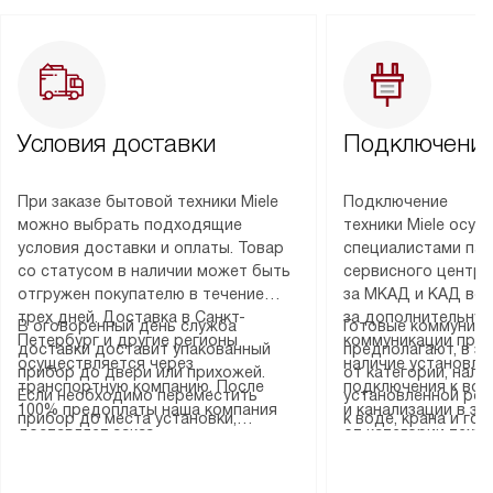
Условия доставки
Подключение
При заказе бытовой техники Miele
Подключение
можно выбрать подходящие
техники Miele осу
условия доставки и оплаты. Товар
специалистами пар
со статусом в наличии может быть
сервисного центра
отгружен покупателю в течение
за МКАД и КАД во
трех дней. Доставка в Санкт-
за дополнительную
В оговоренный день служба
Готовые коммуника
Петербург и другие регионы
коммуникации пре
доставки доставит упакованный
предполагают, в з
осуществляется через
наличие установле
прибор до двери или прихожей.
от категории, нали
транспортную компанию. После
подключения к во
Если необходимо переместить
установленной роз
100% предоплаты наша компания
и канализации в з
прибор до места установки,
к воде, крана и го
доставляет заказ
от категории техн
пожалуйста, предварительно
слива. Стандартна
до представительства
дополнительных ус
уточните это с менеджером.
включает в себя: с
транспортной компании в городе
определяется согл
За данную услугу взимается
транспортировочны