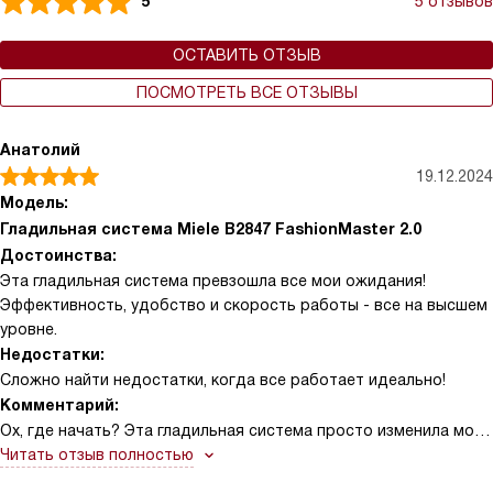
5
5 отзывов
ОСТАВИТЬ ОТЗЫВ
ПОСМОТРЕТЬ ВСЕ ОТЗЫВЫ
Анатолий
19.12.2024
Модель:
Гладильная система Miele B2847 FashionMaster 2.0
Достоинства:
Эта гладильная система превзошла все мои ожидания!
Эффективность, удобство и скорость работы - все на высшем
уровне.
Недостатки:
Сложно найти недостатки, когда все работает идеально!
Комментарий:
Ох, где начать? Эта гладильная система просто изменила мою
жизнь! Помню, как раньше я тратил часы на глажку одежды,
Читать отзыв полностью
особенно сложных вещей, таких как рубашки или брюки. Теперь