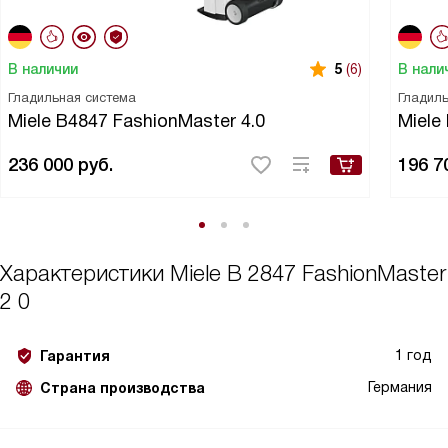
В наличии
В нали
5
(6)
Гладильная система
Гладиль
Miele B4847 FashionMaster 4.0
Miele
236 000
руб.
196 7
Характеристики
Miele B 2847 FashionMaster
2 0
1 год
Гарантия
Германия
Страна производства