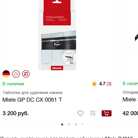
В нали
В наличии
4.7
(3)
Отпари
Таблетки для удаления накипи
Miele
Miele GP DC CX 0061 T
3 200
руб.
42 00