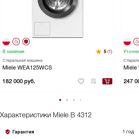
В наличии
Уточня
5
(1)
Стиральная машина
Стирал
Miele WEA125WCS
Miel
182 000
руб.
247 0
Характеристики
Miele B 4312
1 год
Гарантия