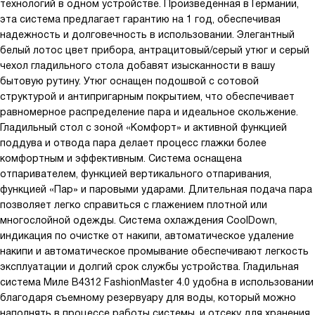
технологий в одном устройстве. Произведенная в Германии,
функции автоматического отключения, я теперь не боюсь
эта система предлагает гарантию на 1 год, обеспечивая
ничего сжечь и устроить в доме пожар – система сама
надежность и долговечность в использовании. Элегантный
отключится, если вы не пользуетесь ей. Вообщем, покупка
белый лотос цвет прибора, антрацитовый/серый утюг и серый
мужа произвела, конечно, впечатление.
чехол гладильного стола добавят изысканности в вашу
бытовую рутину. Утюг оснащен подошвой с сотовой
структурой и антипригарным покрытием, что обеспечивает
равномерное распределение пара и идеальное скольжение.
Гладильный стол с зоной «Комфорт» и активной функцией
поддува и отвода пара делает процесс глажки более
комфортным и эффективным. Система оснащена
отпаривателем, функцией вертикального отпаривания,
функцией «Пар» и паровыми ударами. Длительная подача пара
позволяет легко справиться с глажением плотной или
многослойной одежды. Система охлаждения CoolDown,
индикация по очистке от накипи, автоматическое удаление
накипи и автоматическое промывание обеспечивают легкость
эксплуатации и долгий срок службы устройства. Гладильная
система Миле B4312 FashionMaster 4.0 удобна в использовании
благодаря съемному резервуару для воды, который можно
наполнять в процессе работы системы, и отсеку для хранения