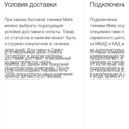
Условия доставки
Подключение
При заказе бытовой техники Miele
Подключение
можно выбрать подходящие
техники Miele осу
условия доставки и оплаты. Товар
специалистами пар
со статусом в наличии может быть
сервисного центра
отгружен покупателю в течение
за МКАД и КАД во
трех дней. Доставка в Санкт-
за дополнительную
В оговоренный день служба
Готовые коммуника
Петербург и другие регионы
коммуникации пре
доставки доставит упакованный
предполагают, в з
осуществляется через
наличие установле
прибор до двери или прихожей.
от категории, нали
транспортную компанию. После
подключения к во
Если необходимо переместить
установленной роз
100% предоплаты наша компания
и канализации в з
прибор до места установки,
к воде, крана и го
доставляет заказ
от категории техн
пожалуйста, предварительно
слива. Стандартна
до представительства
дополнительных ус
уточните это с менеджером.
включает в себя: с
транспортной компании в городе
определяется согл
За данную услугу взимается
транспортировочны
Москва. Пожалуйста, уточняйте
который можно по
дополнительная плата. Важно
разблокировку при
условия доставки у менеджера при
на нашем сайте в 
учитывать, что если размеры
соединение отдель
оформлении заказа.
«Подключение».
прибора не позволяют ему пройти
монтаж техники в 
через дверной проем, сотрудники
на место с проверк
транспортной службы не могут
подключение к су