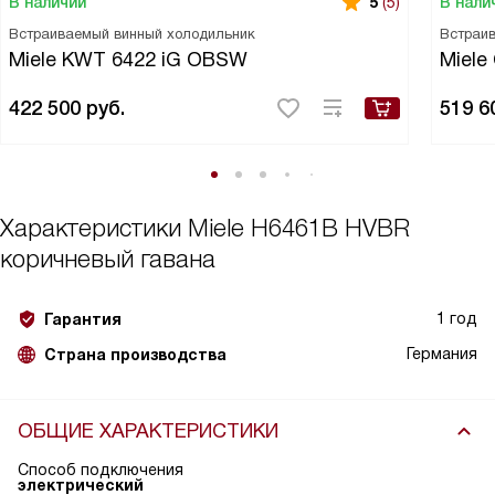
В наличии
В нали
5
(5)
Встраиваемый винный холодильник
Встраи
Miele KWT 6422 iG OBSW
Miele
422 500
руб.
519 6
Характеристики
Miele H6461B HVBR
коричневый гавана
1 год
Гарантия
Германия
Страна производства
ОБЩИЕ ХАРАКТЕРИСТИКИ
Способ подключения
электрический