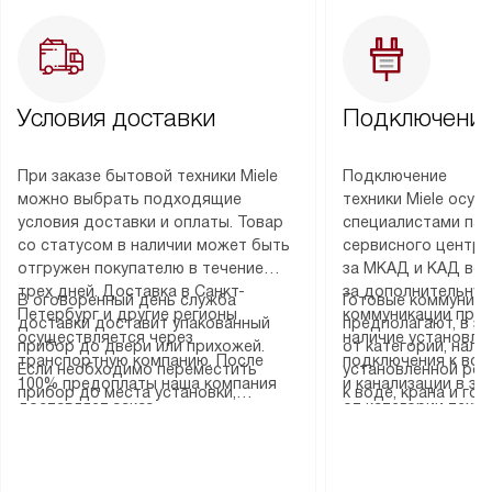
Условия доставки
Подключение
При заказе бытовой техники Miele
Подключение
можно выбрать подходящие
техники Miele осу
условия доставки и оплаты. Товар
специалистами пар
со статусом в наличии может быть
сервисного центра
отгружен покупателю в течение
за МКАД и КАД во
трех дней. Доставка в Санкт-
за дополнительную
В оговоренный день служба
Готовые коммуника
Петербург и другие регионы
коммуникации пре
доставки доставит упакованный
предполагают, в з
осуществляется через
наличие установле
прибор до двери или прихожей.
от категории, нали
транспортную компанию. После
подключения к во
Если необходимо переместить
установленной роз
100% предоплаты наша компания
и канализации в з
прибор до места установки,
к воде, крана и го
доставляет заказ
от категории техн
пожалуйста, предварительно
слива. Стандартна
до представительства
дополнительных ус
уточните это с менеджером.
включает в себя: с
транспортной компании в городе
определяется согл
За данную услугу взимается
транспортировочны
Москва. Пожалуйста, уточняйте
который можно по
дополнительная плата. Важно
разблокировку при