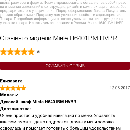
цвета, размеры и формы. Фирма-производитель оставляет за собой право
на внесение изменений в конструкцию, дизайн и комплектацию товара без
предварительного уведомления. Перед оформлением Заказа Покупатель
должен обратиться к Продавцу для уточнения свойств и характеристик
Товара. Подробная информация о товаре указывается в инструкции и на
упаковке товара. Используемое название в России: Миле H6401BM HVBR
Отзывы о модели Miele H6401BM HVBR
5
ОСТАВИТЬ ОТЗЫВ
Елизавета
12.06.2017
Модель:
Духовой шкаф Miele H6401BM HVBR
Достоинства:
Очень простая и удобная навигация по меню. Управлять
шкафом сможет даже подросток, дочка у меня хорошо
освоилась и помогает готовить с большим удовольствием.