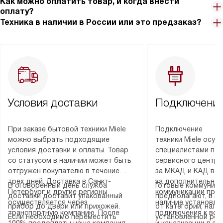
Как можно оплатить товар, и когда внести
оплату?
Техника в наличии в России или это предзаказ?
Условия доставки
Подключение
При заказе бытовой техники Miele
Подключение
можно выбрать подходящие
техники Miele осу
условия доставки и оплаты. Товар
специалистами пар
со статусом в наличии может быть
сервисного центра
отгружен покупателю в течение
за МКАД и КАД во
трех дней. Доставка в Санкт-
за дополнительную
В оговоренный день служба
Готовые коммуника
Петербург и другие регионы
коммуникации пре
доставки доставит упакованный
предполагают, в з
осуществляется через
наличие установле
прибор до двери или прихожей.
от категории, нали
транспортную компанию. После
подключения к во
Если необходимо переместить
установленной роз
100% предоплаты наша компания
и канализации в з