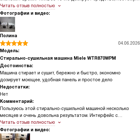
бельё всегда чистое, а расход меньше. Быстрые программы и
Читать отзыв полностью
PowerWash 2.0 справляются с пятнами, а режим 20° хорошо
Фотографии и видео:
бережёт цвет. Возможность докладывать вещи AddLoad
выручала не раз! Деликатные режимы аккуратно обращаются с
тонкими тканями и шерстью. DirectSensor понятен, подсветка
Полина
барабана помогает при загрузке. Мотор ProfiEco работает
04.06.2026
тихо, контроль дисбаланса и защита от протечек внушают
Модель:
уверенность. В целом — удобный и надёжный прибор
Стирально-сушильная машина Miele WTR870WPM
Достоинства:
Машина стирает и сушит, бережно и быстро, экономно
дозирует моющее, удобная панель и простое дело
Недостатки:
Нет
Комментарий:
Пользуюсь этой стирально‑сушильной машиной несколько
месяцев и очень довольна результатом. Интерфейс с
наклонной панелью и MTouch понятен с первого раза,
Читать отзыв полностью
программы логичные — не нужно всё время заглядывать в
Фотографии и видео:
инструкцию. Автодозирование TwinDos и капсулы CapDosing