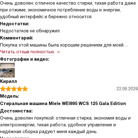
Очень доволен: отличное качество стирки, тихая работа даже
при отжиме, экономичное потребление воды и энергии,
удобный интерфейс и бережно относится
Недостатки:
Недостатков не обнаружил
Комментарий:
Покупка этой машины была хорошим решением для моей
семьи. У неё стильный и лаконичный дизайн, который легко
Читать отзыв полностью
вписался в интерьер. Барабан кажется вместительным,
Фотографии и видео:
поэтому крупные вещи стираю без проблем. Отдельно отмечу
экономичную работу: расход воды и электроэнергии явно
ниже, чем у предыдущей модели, а счета снизились. Панель
Кирилл
управления простая и понятная, сенсорные кнопки реагируют
22.06.2026
быстро, программы легко подбирать. Есть быстрые режимы
Модель:
для лёгких загрязнений, и есть деликатные циклы для тонких
Стиральная машина Miele WEI895 WCS 125 Gala Edition
вещей — качество стирки радует. Машина почти бесшумна,
Достоинства:
даже при отжиме не мешает. Очень удобно, что есть
Очень доволен покупкой: отличная стирка, экономия воды и
автоматическая подача моющего средства, это экономит
электроэнергии, тихая работа, удобное управление и
время и порошок. Нравится система защиты от протечек —
надёжная сборка радуют меня каждый день
спокойнее оставлять прибор без присмотра. Сборка плотная,