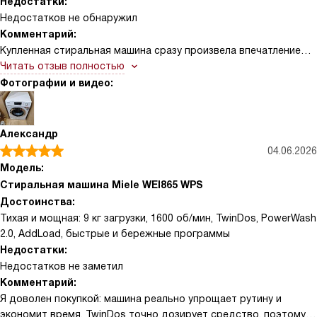
Недостатки:
материалы качественные, всё выглядит надёжно.
Недостатков не обнаружил
Комментарий:
Купленная стиральная машина сразу произвела впечатление
качеством изготовления и продуманностью деталей.
Читать отзыв полностью
Особенно понравились программы с бережной обработкой
Фотографии и видео:
тканей и режимы для быстрого обновления вещей — вещи
после стирки выглядят аккуратно, при этом нет сильных
складок. Автоматическая система дозирования моющего
Александр
средства экономит расход и избавляет от лишних замеров, а
04.06.2026
отдельные капсулы для деликатных типов вещей дают
Модель:
уверенность, что не передержу с интенсивностью. Шум при
Стиральная машина Miele WEI865 WPS
отжиме заметно ниже, чем у старой машины, поэтому можно
Достоинства:
запускать даже ночью. Панель управления интуитивная —
Тихая и мощная: 9 кг загрузки, 1600 об/мин, TwinDos, PowerWash
легко выбрать режим, есть подсказки по настройкам и
2.0, AddLoad, быстрые и бережные программы
индикаторы времени до окончания. Объём барабана
Недостатки:
позволяет стирать большие вещи, но при этом конструкция
Недостатков не заметил
отверстий и материал барабана бережно относится к ткани.
Комментарий:
Я доволен покупкой: машина реально упрощает рутину и
экономит время. TwinDos точно дозирует средство, поэтому