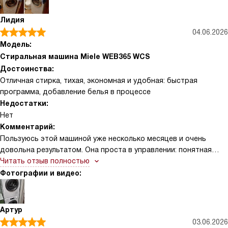
действительно экономят время: раз в неделю залила и забыла
про дозу, вещи всегда отстираны равномерно. Функция
Лидия
AddLoad один раз спасла меня, когда я вспомнила про
04.06.2026
кофточку уже после старта — быстро докинула и продолжила
Модель:
цикл без проблем
Стиральная машина Miele WEB365 WCS
Достоинства:
Отличная стирка, тихая, экономная и удобная: быстрая
программа, добавление белья в процессе
Недостатки:
Нет
Комментарий:
Пользуюсь этой машиной уже несколько месяцев и очень
довольна результатом. Она проста в управлении: понятная
сенсорная панель, чёткие индикации, можно задать отсрочку и
Читать отзыв полностью
видеть оставшееся время. Загружаю обычно около 5–6 кг
Фотографии и видео:
белья, но возможность 8 кг даёт запас на крупные стирки.
Максимальный отжим 1400 об/мин убирает лишнюю влагу, и
сушить вещи стало гораздо быстрее. Особенно выручает
Артур
функция добавления белья: однажды забыла детскую
03.06.2026