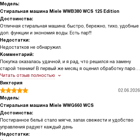
футболку перед стартом — вернулась, открыла и положила,
Модель:
всё отстиралось как надо
Стиральная машина Miele WWB380 WCS 125 Edition
Достоинства:
Отличная стиральная машина: быстро, бережно, тихо, удобные
доп. функции и экономия воды. Есть пар!!!
Недостатки:
Недостатков не обнаружил.
Комментарий:
Покупка оказалась удачной, и я рад, что решился на замену
старой техники! В первый же месяц я оценил обработку паром
— рубашки реально легче разглаживать после стирки, глажка
Читать отзыв полностью
занимает меньше времени, а утром это просто спасение! Я не
Виктория
люблю перерывы на стирку, поэтому функция дозагрузки
02.06.2026
AddLoad стала постоянным помощником: пару раз забывал
Модель:
носок или спортивную майку, вернулся — добавил белье, и всё
Стиральная машина Miele WWG660 WCS
постиралось за один цикл!
Достоинства:
Постиранное бельё стало мягче, запах свежести и удобство
Как отец двух детей, часто использую экспресс-программу
управления радуют каждый день
для спортивной формы — экономия времени заметна, и вещи
Недостатки:
выходят свежее. Капсулы CapDosing пробовал на деликатных