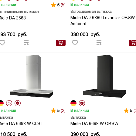
5
(5)
В наличии
 наличии
Встраиваемая вытяжка
страиваемая вытяжка
Miele DAD 6880 Levantar OBSW
iele DA 2668
Ambient
193 700
руб.
338 000
руб.
5
(3)
5
(
 наличии
В наличии
ытяжка
Вытяжка
iele DA 6698 W CLST
Miele DA 6698 W OBSW
318 500
руб.
390 000
руб.