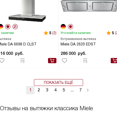
5
(2)
5
(
 наличии
Уточняйте наличие
ытяжка
Встраиваемая вытяжка
iele DA 6698 D CLST
Miele DA 2620 EDST
416 000
руб.
286 000
руб.
ПОКАЗАТЬ ЕЩЁ
1
2
3
4
5
...
7
Отзывы на вытяжки классика Miele