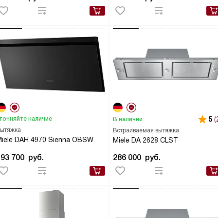
точняйте наличие
5
(
В наличии
ытяжка
Встраиваемая вытяжка
iele DAH 4970 Sienna OBSW
Miele DA 2628 CLST
193 700
руб.
286 000
руб.