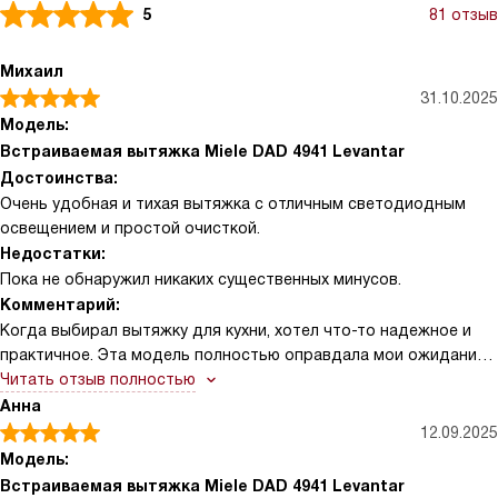
5
81 отзыв
Михаил
31.10.2025
Модель:
Встраиваемая вытяжка Miele DAD 4941 Levantar
Достоинства:
Очень удобная и тихая вытяжка с отличным светодиодным
освещением и простой очисткой.
Недостатки:
Пока не обнаружил никаких существенных минусов.
Комментарий:
Когда выбирал вытяжку для кухни, хотел что-то надежное и
практичное. Эта модель полностью оправдала мои ожидания!
Особенно понравился режим рециркуляции — он отлично
Читать отзыв полностью
справляется с запахами, даже если нет возможности вывести
Анна
воздух наружу. Удобные сенсорные кнопки с подсветкой
12.09.2025
делают управление простым и приятным, даже когда руки
Модель:
заняты или слегка влажные. Внутренняя часть с покрытием
Встраиваемая вытяжка Miele DAD 4941 Levantar