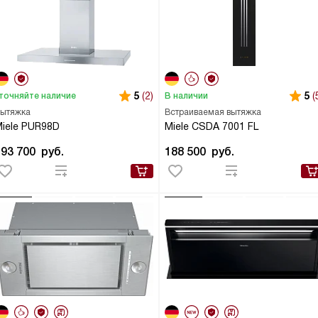
5
(2)
5
(
точняйте наличие
В наличии
ытяжка
Встраиваемая вытяжка
iele PUR98D
Miele CSDA 7001 FL
193 700
руб.
188 500
руб.