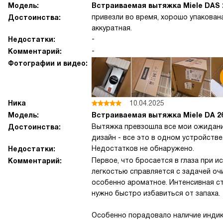
Модель:
Встраиваемая вытяжка Miele DAS 
привезли во время, хорошо упакована
Достоинства:
аккуратная.
-
Недостатки:
-
Комментарий:
Фотографии и видео:
Ника
10.04.2025
Модель:
Встраиваемая вытяжка Miele DA 2
Вытяжка превзошла все мои ожидани
Достоинства:
дизайн - все это в одном устройстве
Недостатков не обнаружено.
Недостатки:
Первое, что бросается в глаза при и
Комментарий:
легкостью справляется с задачей очи
особенно ароматное. Интенсивная ст
нужно быстро избавиться от запаха.
Особенно порадовало наличие индика