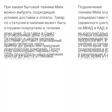
При заказе бытовой техники Miele
Подключение
можно выбрать подходящие
техники Miele осу
условия доставки и оплаты. Товар
специалистами пар
со статусом в наличии может быть
сервисного центра
отгружен покупателю в течение
за МКАД и КАД во
трех дней. Доставка в Санкт-
за дополнительную
В оговоренный день служба
Готовые коммуника
Петербург и другие регионы
коммуникации пре
доставки доставит упакованный
предполагают, в з
осуществляется через
наличие установле
прибор до двери или прихожей.
от категории, нали
транспортную компанию. После
подключения к во
Если необходимо переместить
установленной роз
100% предоплаты наша компания
и канализации в з
прибор до места установки,
к воде, крана и го
доставляет заказ
от категории техн
пожалуйста, предварительно
слива. Стандартна
до представительства
дополнительных ус
уточните это с менеджером.
включает в себя: с
транспортной компании в городе
определяется согл
За данную услугу взимается
транспортировочны
Москва. Пожалуйста, уточняйте
который можно по
дополнительная плата. Важно
разблокировку при
условия доставки у менеджера при
на нашем сайте в 
учитывать, что если размеры
соединение отдель
оформлении заказа.
«Подключение».
прибора не позволяют ему пройти
монтаж техники в 
через дверной проем, сотрудники
на место с проверк
транспортной службы не могут
подключение к су
демонтировать дверцы, ручки или
коммуникациям, пе
другие выступающие элементы, так
и консультацию по 