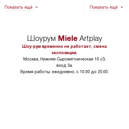
как это может привести к отказу
В стандартную уст
Показать ещё
Показать ещё
в гарантийном ремонте в будущем.
не включаются: пр
Перед заказом удостоверьтесь, что
коммуникаций, рас
сможете переместить прибор
материалы, навеш
в нужное место, учитывая размеры
и перевешивание д
упаковки или без нее.
выполнения специа
Miele
Шоурум
Artplay
в условиях повыше
тарифы на услуги 
Шоу-рум временно не работает, смена
на 30%.
экспозиции.
Москва, Нижняя Сыромятническая 10 с3,
вход 3а.
Время работы: ежедневно, с 10.00 до 20.00.