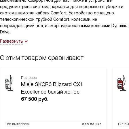
максимально комфортной для вас. Также в устройстве
предусмотрена система парковки для перерывов в уборке и
система намотки кабеля Comfort. Устройство оснащено
телескопической трубкой Comfort, колесами, не
повреждающими пол, и амортизированными колесами Dynamic
Drive.
Развернуть
С этим товаром сравнивают
Пылесос
Miele SKCR3 Blizzard CX1
Excellence белый лотос
67 500
руб.
Тип пылесоса:
без мешка
Тип пы