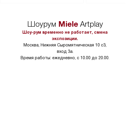
Перед заказом удостоверьтесь, что
коммуникаций, рас
сможете переместить прибор
материалы, навеш
в нужное место, учитывая размеры
и перевешивание д
упаковки или без нее.
выполнения специа
Miele
Шоурум
Artplay
в условиях повыше
тарифы на услуги 
Шоу-рум временно не работает, смена
на 30%.
экспозиции.
Москва, Нижняя Сыромятническая 10 с3,
вход 3а.
Время работы: ежедневно, с 10.00 до 20.00.