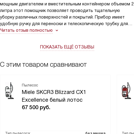
мощным двигателем и вместительным контейнером объемом 2
литра этот помощник позволяет проводить тщательную
уборку различных поверхностей и покрытий. Прибор имеет
удобную ручку для переноски и телескопическую трубку для
настройки индивидуальной рабочей высоты, что очень
Читать отзыв полностью
удобно, так как ребенок небольшого пока роста, но помогать
всегда берется. Контейнер с системой Click2Open можно
ПОКАЗАТЬ ЕЩЁ ОТЗЫВЫ
опорожнить одним нажатием на кнопку. Регулятор мощности
всасывания расположен на корпусе, при помощи поворотного
переключателя можно изменить режим: гладкие ковровые
С этим товаром сравнивают
покрытия, ковры с петлевым ворсом, мягкая мебель, гардины.
Фильтр HEPA используются для задержания частиц размером
от 10 мкм и меньше, ну и конечно может задерживать и более
Пылесос
крупные частицы пуха, пыли. В семье, где есть домашние
Miele SKCR3 Blizzard CX1
животные просто необходим Miele с говорящим названием
Excellence белый лотос
Cat&Dog, который отлично справляется со своими функциями
67 500
руб.
по вычистке квартиры от шерсти животных.
Тип пылесоса:
без мешка
Тип пы