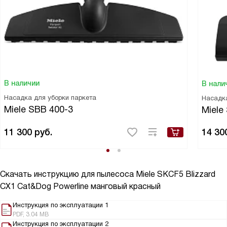
В наличии
В нали
Насадка для уборки паркета
Насадк
Miele SBB 400-3
Miele
11 300
руб.
14 30
Скачать инструкцию для пылесоса
Miele SKCF5 Blizzard
CX1 Cat&Dog Powerline манговый красный
Инструкция по эксплуатации 1
PDF, 3.04 MB
Инструкция по эксплуатации 2