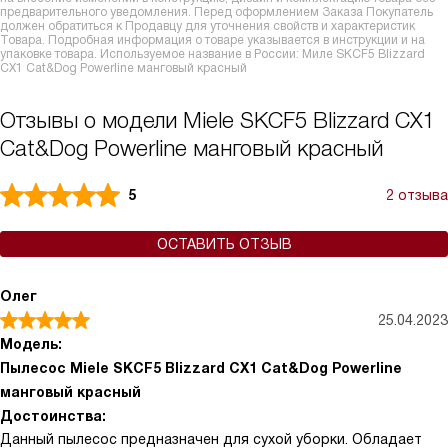
предварительного уведомления. Перед оформлением Заказа Покупатель
должен обратиться к Продавцу для уточнения свойств и характеристик
Товара. Подробная информация о товаре указывается в инструкции и на
упаковке товара. Используемое название в России: Миле SKCF5 Blizzard
CX1 Cat&Dog Powerline манговый красный
Отзывы о модели Miele SKCF5 Blizzard CX1
Cat&Dog Powerline манговый красный
5
2 отзыва
ОСТАВИТЬ ОТЗЫВ
Олег
25.04.2023
Модель:
Пылесос Miele SKCF5 Blizzard CX1 Cat&Dog Powerline
манговый красный
Достоинства:
Данный пылесос предназначен для сухой уборки. Обладает