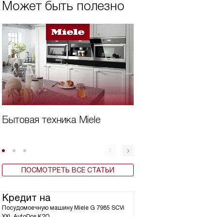
Может быть полезно
Бытовая техника Miele
Дешевая встроен
для кухни
ПОСМОТРЕТЬ ВСЕ СТАТЬИ
Кредит на
Посудомоечную машину Miele G 7985 SCVi
XXL AutoDos K2O