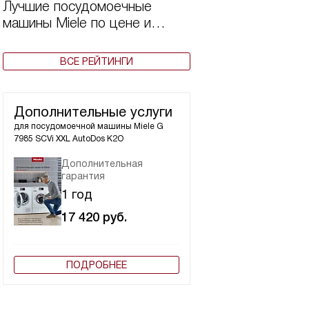
Лучшие посудомоечные
машины Miele по цене и
качеству в 2025 году
ВСЕ РЕЙТИНГИ
Дополнительные услуги
для посудомоечной машины
Miele G
7985 SCVi XXL AutoDos K2O
Дополнительная
гарантия
1 год
17 420
руб.
ПОДРОБНЕЕ