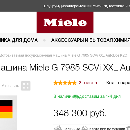
Шоу-рум
Дизайнерам
Акции
Рейтинги
Доставка и 
НИКА ДЛЯ ДОМА
АКСЕССУАРЫ И БЫТОВАЯ ХИМИ
Встраиваемая посудомоечная машина Miele G 7985 SCVi XXL AutoDos K2O
 машина
Miele G 7985 SCVi XXL A
3 отзыва
Код товара
В наличии
доставим за
1-4
дня
348 300
руб.
Наличные
Карта при получении