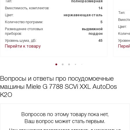
Тип:
полноразмерная
Вместимость, комплектов:
14
Тип:
Цвет:
нержавеющая сталь
Вмести
Количество программ:
5
Цвет:
Размещение столовых
выдвижной
приборов:
поддон
Количе
Уровень шума, дБ:
45
Уровен
Перейти к товару
Перей
Вопросы и ответы про посудомоечные
машины Miele G 7788 SCVi XXL AutoDos
K2O
Вопросов по этому товару пока нет,
Ваш вопрос может стать первым.