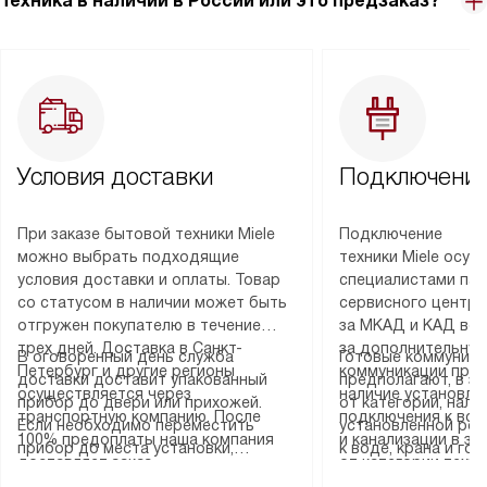
Техника в наличии в России или это предзаказ?
Условия доставки
Подключение
При заказе бытовой техники Miele
Подключение
можно выбрать подходящие
техники Miele осу
условия доставки и оплаты. Товар
специалистами пар
со статусом в наличии может быть
сервисного центра
отгружен покупателю в течение
за МКАД и КАД во
трех дней. Доставка в Санкт-
за дополнительную
В оговоренный день служба
Готовые коммуника
Петербург и другие регионы
коммуникации пре
доставки доставит упакованный
предполагают, в з
осуществляется через
наличие установле
прибор до двери или прихожей.
от категории, нали
транспортную компанию. После
подключения к во
Если необходимо переместить
установленной роз
100% предоплаты наша компания
и канализации в з
прибор до места установки,
к воде, крана и го
доставляет заказ
от категории техн
пожалуйста, предварительно
слива. Стандартна
до представительства
дополнительных ус