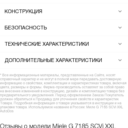
КОНСТРУКЦИЯ
БЕЗОПАСНОСТЬ
ТЕХНИЧЕСКИЕ ХАРАКТЕРИСТИКИ
ДОПОЛНИТЕЛЬНЫЕ ХАРАКТЕРИСТИКИ
* Все информационные материалы, представленные на Сайте, носят
справочный характер и не могут в полной мере передавать достоверную
информацию о свойствах, комплектации и характеристиках товара, включая
цвета, размеры и формы. Фирма-производитель оставляет за собой право
на внесение изменений в конструкцию, дизайн и комплектацию товара без
предварительного уведомления. Перед оформлением Заказа Покупатель
должен обратиться к Продавцу для уточнения свойств и характеристик
Товара. Подробная информация о товаре указывается в инструкции и на
упаковке товара. Используемое название в России: Миле G 7185 SCVi XXL
AutoDos
Отзывы о модели Miele G 7185 SCVi XXL