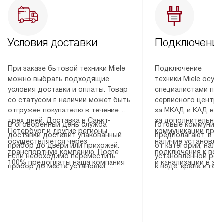
Условия доставки
Подключение
При заказе бытовой техники Miele
Подключение
можно выбрать подходящие
техники Miele осу
условия доставки и оплаты. Товар
специалистами пар
со статусом в наличии может быть
сервисного центра
отгружен покупателю в течение
за МКАД и КАД во
трех дней. Доставка в Санкт-
за дополнительную
В оговоренный день служба
Готовые коммуника
Петербург и другие регионы
коммуникации пре
доставки доставит упакованный
предполагают, в з
осуществляется через
наличие установле
прибор до двери или прихожей.
от категории, нали
транспортную компанию. После
подключения к во
Если необходимо переместить
установленной роз
100% предоплаты наша компания
и канализации в з
прибор до места установки,
к воде, крана и го
доставляет заказ
от категории техн
пожалуйста, предварительно
слива. Стандартна
до представительства
дополнительных ус
уточните это с менеджером.
включает в себя: с
транспортной компании в городе
определяется согл
За данную услугу взимается
транспортировочны
Москва. Пожалуйста, уточняйте
который можно по
дополнительная плата. Важно
разблокировку при
условия доставки у менеджера при
на нашем сайте в 
учитывать, что если размеры
соединение отдель