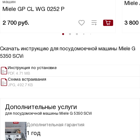
машин
Miele 
Miele GP CL WG 0252 P
2 700
руб.
3 800
Скачать инструкцию для посудомоечной машины
Miele G
5350 SCVi
Инструкция по установке
PDF, 4.71 MB
Схема встраивания
JPG, 492.7 KB
Дополнительные услуги
для посудомоечной машины
Miele G 5350 SCVi
Дополнительная гарантия
1 год