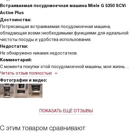
Встраиваемая посудомоечная машина Miele G 5350 SCVi
Active Plus
Достоинства:
Потрясающая встраиваемая посудомоечная машина,
обладающая всеми необходимыми функциями для идеальной
чистоты посуды и удобства использования.
Недостатки:
Не обнаружено никаких недостатков.
Комментарий:
С момента покупки этой посудомоечной машины, моя жизнь
изменилась. Представьте себе, как приятно возвращаться
Читать отзыв полностью
домой после долгого рабочего дня и не тратить время на
Фотографии и видео:
мытье горы посуды. Именно такое ощущение я испытываю
каждый день. Машина оснащена 5 программами мытья, что
позволяет мне выбирать оптимальный режим в зависимости
от степени загрязнения и типа посуды. Интеллектуальный
ПОКАЗАТЬ ЕЩЁ ОТЗЫВЫ
датчик сушки SensorDry обеспечивает идеальную сушку
посуды, а технология EcoPower экономит энергию. Однажды,
когда у меня были гости, я загрузила в машину 14 комплектов
С этим товаром сравнивают
посуды. Все вымылось идеально. Гостям было сложно