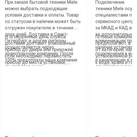
При заказе бытовой техники Miele
Подключение
можно выбрать подходящие
техники Miele осу
условия доставки и оплаты. Товар
специалистами пар
со статусом в наличии может быть
сервисного центра
отгружен покупателю в течение
за МКАД и КАД во
трех дней. Доставка в Санкт-
за дополнительную
В оговоренный день служба
Готовые коммуника
Петербург и другие регионы
коммуникации пре
доставки доставит упакованный
предполагают, в з
осуществляется через
наличие установле
прибор до двери или прихожей.
от категории, нали
транспортную компанию. После
подключения к во
Если необходимо переместить
установленной роз
100% предоплаты наша компания
и канализации в з
прибор до места установки,
к воде, крана и го
доставляет заказ
от категории техн
пожалуйста, предварительно
слива. Стандартна
до представительства
дополнительных ус
уточните это с менеджером.
включает в себя: с
транспортной компании в городе
определяется согл
За данную услугу взимается
транспортировочны
Москва. Пожалуйста, уточняйте
который можно по
дополнительная плата. Важно
разблокировку при
условия доставки у менеджера при
на нашем сайте в 
учитывать, что если размеры
соединение отдель
оформлении заказа.
«Подключение».
прибора не позволяют ему пройти
монтаж техники в 
через дверной проем, сотрудники
на место с проверк
транспортной службы не могут
подключение к су
демонтировать дверцы, ручки или
коммуникациям, пе
другие выступающие элементы, так
и консультацию по 
как это может привести к отказу
В стандартную уст