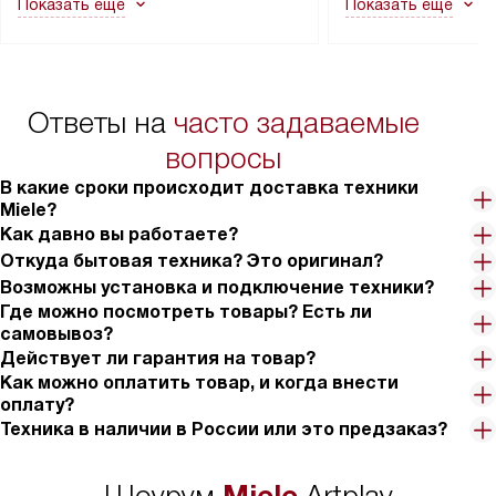
Показать ещё
Показать ещё
в гарантийном ремонте в будущем.
не включаются: пр
Перед заказом удостоверьтесь, что
коммуникаций, рас
сможете переместить прибор
материалы, навеш
в нужное место, учитывая размеры
и перевешивание д
упаковки или без нее.
выполнения специа
Ответы на
часто задаваемые
в условиях повыше
тарифы на услуги 
вопросы
на 30%.
В какие сроки происходит доставка техники
Miele?
Как давно вы работаете?
Откуда бытовая техника? Это оригинал?
Возможны установка и подключение техники?
Где можно посмотреть товары? Есть ли
самовывоз?
Действует ли гарантия на товар?
Как можно оплатить товар, и когда внести
оплату?
Техника в наличии в России или это предзаказ?
Miele