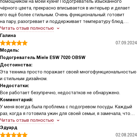
помощником на моей кухне! Подогреватель изысканного
чёрного цвета, прекрасно вписывается в интерьер и делает
его ещё более стильным. Очень функциональный: готовит
на пару, разогревает и поддерживает температуру блюд.
Также радует наличие таймера и возможность установки
Читать отзыв полностью
времени автоматического включения.
Галина
07.09.2024
Модель:
Подогреватель Miele ESW 7020 OBSW
Достоинства:
Эта техника просто поражает своей многофункциональностью
и стильным дизайном.
Недостатки:
Все работает безупречно, недостатков не обнаружено.
Комментарий:
У меня всегда была проблема с подогревом посуды. Каждый
раз, когда я готовила ужин для своей семьи, я замечала, что
моя посуда остывает слишком быстро. Это всегда портило
Читать отзыв полностью
мои кулинарные творения. Но с этой техникой все изменилось.
Эдуард
Она не только подогревает посуду, но и поддерживает тепло.
02.08.2024