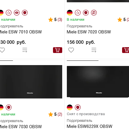
5
(3)
5
(
 наличии
В наличии
одогреватель
Подогреватель
Miele ESW 7010 OBSW
Miele ESW 7020 OBSW
130 000
руб.
156 000
руб.
5
(2)
Снят с производства
 наличии
Подогреватель
одогреватель
Miele ESW6229X OBSW
Miele ESW 7030 OBSW