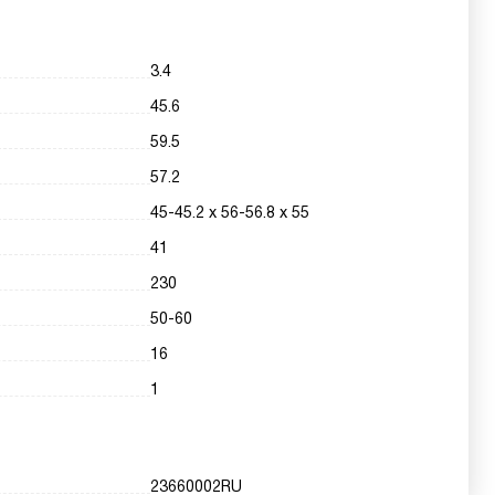
3.4
45.6
59.5
57.2
45-45.2 х 56-56.8 х 55
41
230
50-60
16
1
23660002RU