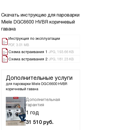
Скачать инструкцию для пароварки
Miele DGC6600 HVBR коричневый
гавана
Инструкция по эксплуатации
PDF, 3.01 MB
Схема встраивания 1
JPG, 193.66 KB
Схема встраивания 2
JPG, 181.23 KB
Дополнительные услуги
для пароварки
Miele DGC6600 HVBR
коричневый гавана
Дополнительная
гарантия
1 год
31 510
руб.