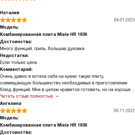
Наталия
04.01.2023
Модель:
Комбинированная плита Miele HR 1936
Достоинства:
Много функций, гриль, большая духовка
Недостатки:
Если только цена
Комментарий:
Очень давно я хотела себе на кухню такую плиту,
совмещающую большинство необходимых в приготовлении
блюд функций. Мне в целом нравится готовить, но на хорошем
инструменте делать это не только легче, но и намного
Читать отзыв полностью
приятнее. Потому что привычный процесс теперь отнимает
Ангелина
меньше усилий, освобождает больше времени. А еще я могу
05.11.2022
проводить недоступные ранее ввиду отсутствия
Модель:
необходимого оборудования кулинарные эксперименты. Так
Комбинированная плита Miele HR 1936
что к обновлению кухонного гарнитура приобрела и свою
Достоинства: