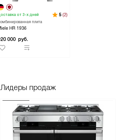
5
(2)
оставка от 3-х дней
омбинированная плита
iele HR 1936
920 000
руб.
Лидеры продаж