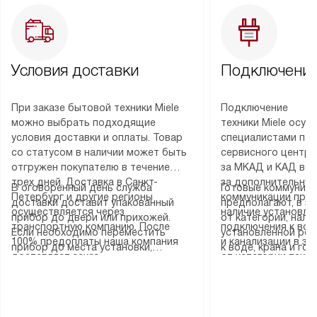
Условия доставки
Подключение
При заказе бытовой техники Miele
Подключение
можно выбрать подходящие
техники Miele осу
условия доставки и оплаты. Товар
специалистами пар
со статусом в наличии может быть
сервисного центра
отгружен покупателю в течение
за МКАД и КАД во
трех дней. Доставка в Санкт-
за дополнительную
В оговоренный день служба
Готовые коммуника
Петербург и другие регионы
коммуникации пре
доставки доставит упакованный
предполагают, в з
осуществляется через
наличие установле
прибор до двери или прихожей.
от категории, нали
транспортную компанию. После
подключения к во
Если необходимо переместить
установленной роз
100% предоплаты наша компания
и канализации в з
прибор до места установки,
к воде, крана и го
доставляет заказ
от категории техн
пожалуйста, предварительно
слива. Стандартна
до представительства
дополнительных ус
уточните это с менеджером.
включает в себя: с
транспортной компании в городе
определяется согл
За данную услугу взимается
транспортировочны
Москва. Пожалуйста, уточняйте
который можно по
дополнительная плата. Важно
разблокировку при
условия доставки у менеджера при
на нашем сайте в 