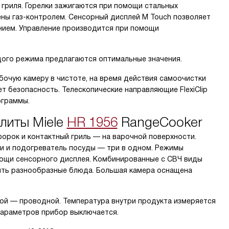
 гриля. Горелки зажигаются при помощи стальных
ны газ-контролем. Сенсорный дисплей M Touch позволяет
нием. Управление производится при помощи
ждого режима предлагаются оптимальные значения.
очую камеру в чистоте, на время действия самоочистки
ет безопасность. Телескопические направляющие FlexiClip
ограммы.
литы Miele
HR 1956
RangeCooker
орок и контактный гриль — на варочной поверхности.
ми и подогреватель посуды — три в одном. Режимы
ощи сенсорного дисплея. Комбинированные с СВЧ виды
ить разнообразные блюда. Большая камера оснащена
ой — проводной. Температура внутри продукта измеряется
параметров прибор выключается.