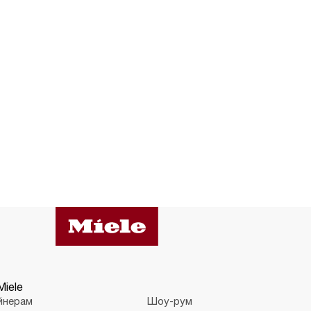
Miele
йнерам
Шоу-рум