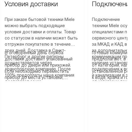
Условия доставки
Подключение
При заказе бытовой техники Miele
Подключение
можно выбрать подходящие
техники Miele осу
условия доставки и оплаты. Товар
специалистами пар
со статусом в наличии может быть
сервисного центра
отгружен покупателю в течение
за МКАД и КАД во
трех дней. Доставка в Санкт-
за дополнительную
В оговоренный день служба
Готовые коммуника
Петербург и другие регионы
коммуникации пре
доставки доставит упакованный
предполагают, в з
осуществляется через
наличие установле
прибор до двери или прихожей.
от категории, нали
транспортную компанию. После
подключения к во
Если необходимо переместить
установленной роз
100% предоплаты наша компания
и канализации в з
прибор до места установки,
к воде, крана и го
доставляет заказ
от категории техн
пожалуйста, предварительно
слива. Стандартна
до представительства
дополнительных ус
уточните это с менеджером.
включает в себя: с
транспортной компании в городе
определяется согл
За данную услугу взимается
транспортировочны
Москва. Пожалуйста, уточняйте
который можно по
дополнительная плата. Важно
разблокировку при
условия доставки у менеджера при
на нашем сайте в 
учитывать, что если размеры
соединение отдель
оформлении заказа.
«Подключение».
прибора не позволяют ему пройти
монтаж техники в 
через дверной проем, сотрудники
на место с проверк
транспортной службы не могут
подключение к су