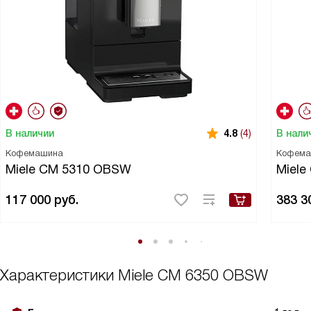
В наличии
В нали
4.8
(4)
Кофемашина
Кофема
Miele CM 5310 OBSW
Miele
117 000
руб.
383 3
Характеристики
Miele CM 6350 OBSW