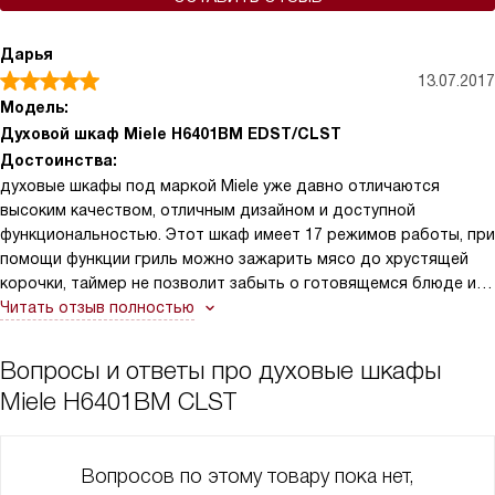
Дарья
13.07.2017
Модель:
Духовой шкаф Miele H6401BM EDST/CLST
Достоинства:
духовые шкафы под маркой Miele уже давно отличаются
высоким качеством, отличным дизайном и доступной
функциональностью. Этот шкаф имеет 17 режимов работы, при
помощи функции гриль можно зажарить мясо до хрустящей
корочки, таймер не позволит забыть о готовящемся блюде и
не даст сгореть ему, так как в установленный срок издаст звук
Читать отзыв полностью
о том, что блюдо готово.
Вопросы и ответы про духовые шкафы
Miele H6401BM CLST
Вопросов по этому товару пока нет,