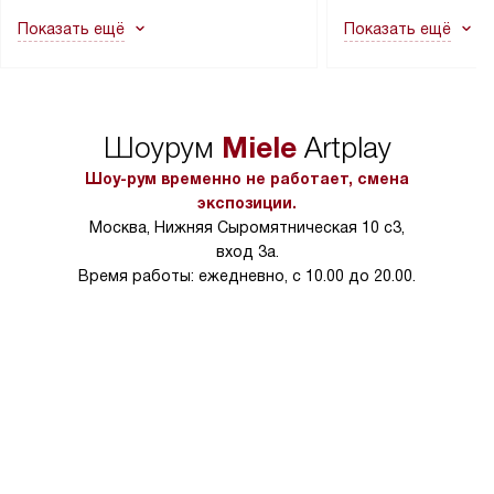
как это может привести к отказу
В стандартную уст
Показать ещё
Показать ещё
в гарантийном ремонте в будущем.
не включаются: пр
Перед заказом удостоверьтесь, что
коммуникаций, рас
сможете переместить прибор
материалы, навеш
в нужное место, учитывая размеры
и перевешивание д
упаковки или без нее.
выполнения специа
Miele
Шоурум
Artplay
в условиях повыше
тарифы на услуги 
Шоу-рум временно не работает, смена
на 30%.
экспозиции.
Москва, Нижняя Сыромятническая 10 с3,
вход 3а.
Время работы: ежедневно, с 10.00 до 20.00.