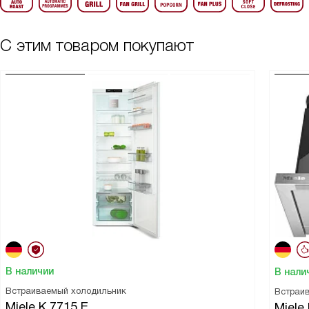
С этим товаром покупают
В наличии
В нали
Встраиваемый холодильник
Встраи
Miele K 7715 E
Miele