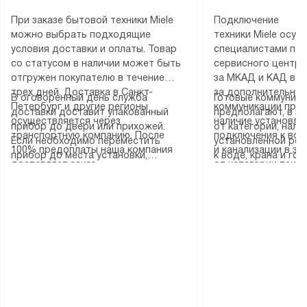
При заказе бытовой техники Miele
Подключение
можно выбрать подходящие
техники Miele осу
условия доставки и оплаты. Товар
специалистами пар
со статусом в наличии может быть
сервисного центра
отгружен покупателю в течение
за МКАД и КАД во
трех дней. Доставка в Санкт-
за дополнительную
В оговоренный день служба
Готовые коммуника
Петербург и другие регионы
коммуникации пре
доставки доставит упакованный
предполагают, в з
осуществляется через
наличие установле
прибор до двери или прихожей.
от категории, нали
транспортную компанию. После
подключения к во
Если необходимо переместить
установленной роз
100% предоплаты наша компания
и канализации в з
прибор до места установки,
к воде, крана и го
доставляет заказ
от категории техн
пожалуйста, предварительно
слива. Стандартна
до представительства
дополнительных ус
уточните это с менеджером.
включает в себя: с
транспортной компании в городе
определяется согл
За данную услугу взимается
транспортировочны
Москва. Пожалуйста, уточняйте
который можно по
дополнительная плата. Важно
разблокировку при
условия доставки у менеджера при
на нашем сайте в 
учитывать, что если размеры
соединение отдель
оформлении заказа.
«Подключение».
прибора не позволяют ему пройти
монтаж техники в 
через дверной проем, сотрудники
на место с проверк
транспортной службы не могут
подключение к су
демонтировать дверцы, ручки или
коммуникациям, пе
другие выступающие элементы, так
и консультацию по 