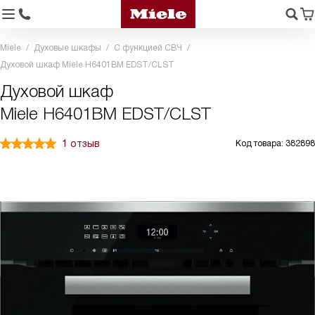
Miele
Духовые шкафы
С функцией СВЧ
Духовой шкаф Miele H6401BM EDST/CLST
Духовой шкаф
Miele H6401BM EDST/CLST
1 отзыв
Код товара: 382898