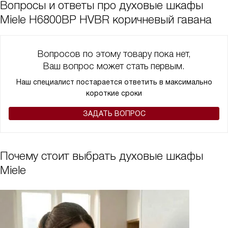
Вопросы и ответы про духовые шкафы
думала, что просто слова, но на самом деле запаха нет внутри
Miele H6800BP HVBR коричневый гавана
или просто он пока новый))
Вопросов по этому товару пока нет,
Ваш вопрос может стать первым.
Наш специалист постарается ответить в максимально
короткие сроки
ЗАДАТЬ ВОПРОС
Почему стоит выбрать духовые шкафы
Miele