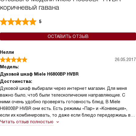
коричневый гавана
5
ОСТАВИТЬ ОТЗЫВ
Нелли
26.05.2017
Модель:
Духовой шкаф Miele H6800BP HVBR
Достоинства:
Духовой шкаф выбирали через интернет магазин. Для меня
важно было, чтоб были телескопические направляющие. С
ними очень удобно проверять готовность блюд. В Miele
H6800BP HVBR они есть. Есть режимы «Пар» и «Конвекция»,
если их комбинировать, то даже если блюдо передержишь в
шкафу, оно не потеряет своего вида - не осядет, например,
Читать отзыв полностью
торт. Духовка оснащена фильтром AirClean, который устраняет
неприятные запахи и защищает стены и мебель от жира -