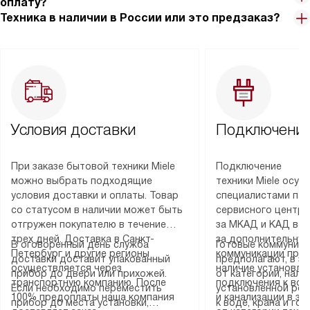
оплату?
Техника в наличии в России или это предзаказ?
Условия доставки
Подключение
При заказе бытовой техники Miele
Подключение
можно выбрать подходящие
техники Miele осу
условия доставки и оплаты. Товар
специалистами пар
со статусом в наличии может быть
сервисного центра
отгружен покупателю в течение
за МКАД и КАД во
трех дней. Доставка в Санкт-
за дополнительную
В оговоренный день служба
Готовые коммуника
Петербург и другие регионы
коммуникации пре
доставки доставит упакованный
предполагают, в з
осуществляется через
наличие установле
прибор до двери или прихожей.
от категории, нали
транспортную компанию. После
подключения к во
Если необходимо переместить
установленной роз
100% предоплаты наша компания
и канализации в з
прибор до места установки,
к воде, крана и го