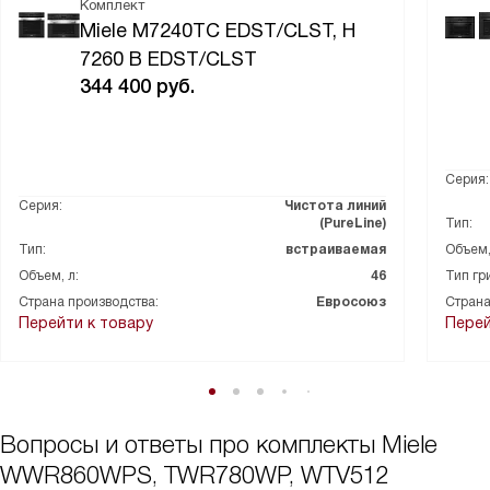
Комплект
интуитивно понятны, не пришлось долго изучать инструкцию,
Miele M7240TC EDST/CLST, H
чтобы начать пользоваться. Просто влюбилась в стильный
7260 B EDST/CLST
дизайн этой техники. Она идеально вписалась в интерьер моей
344 400
руб.
квартиры и стала настоящим украшением кухни. В общем, я
безумно рада, что решилась на покупку. Эта техника стала
настоящим спасением для меня и значительно облегчила мою
жизнь!
Серия:
Серия:
Чистота линий
(PureLine)
Тип:
Тип:
встраиваемая
Объем,
Объем, л:
46
Тип гр
Страна производства:
Евросоюз
Страна
Перейти к товару
Перей
Вопросы и ответы про комплекты Miele
WWR860WPS, TWR780WP, WTV512