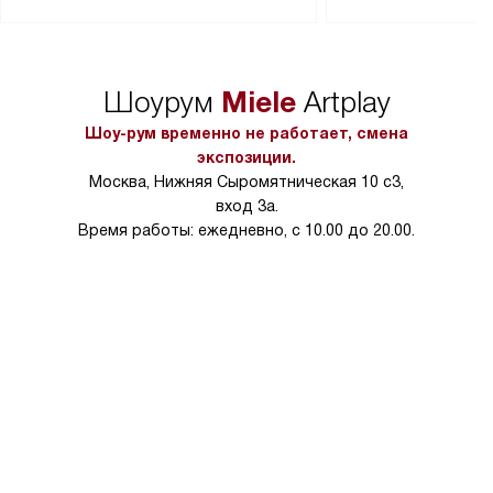
Перед заказом удостоверьтесь, что
коммуникаций, рас
сможете переместить прибор
материалы, навеш
в нужное место, учитывая размеры
и перевешивание д
упаковки или без нее.
выполнения специа
Miele
Шоурум
Artplay
в условиях повыше
тарифы на услуги 
Шоу-рум временно не работает, смена
на 30%.
экспозиции.
Москва, Нижняя Сыромятническая 10 с3,
вход 3а.
Время работы: ежедневно, с 10.00 до 20.00.