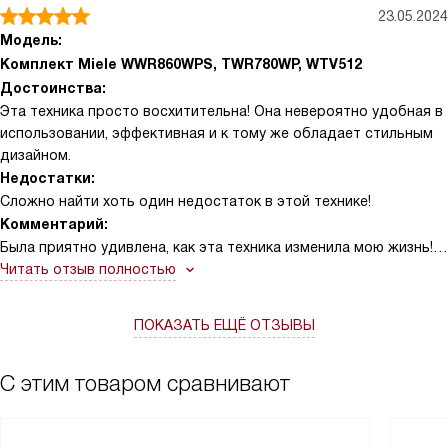
23.05.2024
Модель:
Комплект Miele WWR860WPS, TWR780WP, WTV512
Достоинства:
Эта техника просто восхитительна! Она невероятно удобная в
использовании, эффективная и к тому же обладает стильным
дизайном.
Недостатки:
Сложно найти хоть один недостаток в этой технике!
Комментарий:
Была приятно удивлена, как эта техника изменила мою жизнь!
Помните те дни, когда стирка и сушка белья занимали много
Читать отзыв полностью
времени и сил? Теперь это в прошлом! Удивительно, насколько
быстро и эффективно работает эта техника. Больше не нужно
ПОКАЗАТЬ ЕЩЁ ОТЗЫВЫ
ждать часами, пока белье высохнет. Однажды, когда у меня
были гости, мне пришлось стирать и сушить большое
количество белья. Я была удивлена, как быстро и без проблем
С этим товаром сравнивают
все прошло. Гости даже не заметили, что я занималась
стиркой, ведь эта техника работает очень тихо. Также хочу
отметить удобство в использовании. Все кнопки и функции