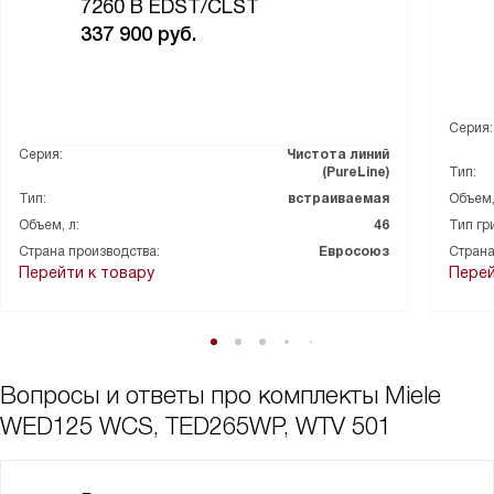
7260 B EDST/CLST
337 900
руб.
Серия:
Серия:
Чистота линий
(PureLine)
Тип:
Тип:
встраиваемая
Объем,
Объем, л:
46
Тип гр
Страна производства:
Евросоюз
Страна
Перейти к товару
Перей
Вопросы и ответы про комплекты Miele
WED125 WCS, TED265WP, WTV 501