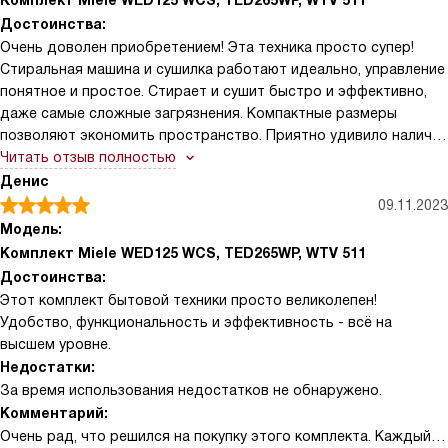
Комплект Miele WED125 WCS, TED265WP, WTV 511
Достоинства:
Очень доволен приобретением! Эта техника просто супер!
Стиральная машина и сушилка работают идеально, управление
понятное и простое. Стирает и сушит быстро и эффективно,
даже самые сложные загрязнения. Компактные размеры
позволяют экономить пространство. Приятно удивило наличие
функции парового отпаривания.
Читать отзыв полностью
Денис
09.11.2023
Модель:
Комплект Miele WED125 WCS, TED265WP, WTV 511
Достоинства:
Этот комплект бытовой техники просто великолепен!
Удобство, функциональность и эффективность - всё на
высшем уровне.
Недостатки:
За время использования недостатков не обнаружено.
Комментарий:
Очень рад, что решился на покупку этого комплекта. Каждый