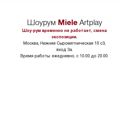
сможете переместить прибор
материалы, навеш
в нужное место, учитывая размеры
и перевешивание д
упаковки или без нее.
выполнения специа
Miele
Шоурум
Artplay
в условиях повыше
тарифы на услуги 
Шоу-рум временно не работает, смена
на 30%.
экспозиции.
Москва, Нижняя Сыромятническая 10 с3,
вход 3а.
Время работы: ежедневно, с 10.00 до 20.00.