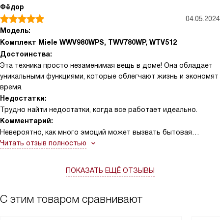
Фёдор
04.05.2024
Модель:
Комплект Miele WWV980WPS, TWV780WP, WTV512
Достоинства:
Эта техника просто незаменимая вещь в доме! Она обладает
уникальными функциями, которые облегчают жизнь и экономят
время.
Недостатки:
Трудно найти недостатки, когда все работает идеально.
Комментарий:
Невероятно, как много эмоций может вызвать бытовая
техника! С первого дня использования, я понял, что это не
Читать отзыв полностью
просто покупка, а инвестиция в комфорт и свободное время. Я
вспоминаю, как раньше мне приходилось тратить много
ПОКАЗАТЬ ЕЩЁ ОТЗЫВЫ
времени на стирку и сушку одежды. Теперь это процесс
автоматизирован, и я могу заняться более приятными вещами.
Вспоминаю, как однажды, когда у меня были гости, я смог
С этим товаром сравнивают
легко и быстро подготовить все необходимые вещи, не
отвлекаясь от общения. Это было просто великолепно! Кроме