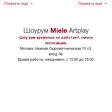
Показать ещё
Показать ещё
в гарантийном ремонте в будущем.
не включаются: пр
Перед заказом удостоверьтесь, что
коммуникаций, рас
сможете переместить прибор
материалы, навеш
в нужное место, учитывая размеры
и перевешивание д
упаковки или без нее.
выполнения специа
Miele
Шоурум
Artplay
в условиях повыше
тарифы на услуги 
Шоу-рум временно не работает, смена
на 30%.
экспозиции.
Москва, Нижняя Сыромятническая 10 с3,
вход 3а.
Время работы: ежедневно, с 10.00 до 20.00.