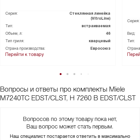
помогает сохранить идеальную чистоту и блеск техники даже
при активном использовании.
Серия:
Стеклянная линейка
В общем, мы очень довольны покупкой. Этот комплект техники
(VitroLine)
Серия:
стал настоящим украшением нашей кухни и значительно
Тип:
встраиваемая
облегчил нашу жизнь. Рекомендую всем, кто ценит комфорт,
Объем, л:
46
Вид:
качество и стиль в одном флаконе.
Тип гриля:
кварцевый
Тип:
Страна производства:
Евросоюз
Страна
Перейти к товару
Перей
Вопросы и ответы про комплекты Miele
M7240TC EDST/CLST, H 7260 B EDST/CLST
Вопросов по этому товару пока нет,
Ваш вопрос может стать первым.
Наш специалист постарается ответить в максимально