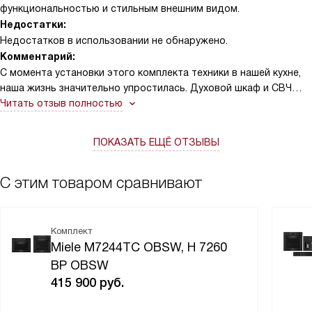
функциональностью и стильным внешним видом.
Недостатки:
Недостатков в использовании не обнаружено.
Комментарий:
С момента установки этого комплекта техники в нашей кухне,
наша жизнь значительно упростилась. Духовой шкаф и СВЧ
стали незаменимыми помощниками в приготовлении пищи. Их
Читать отзыв полностью
широкий функционал позволяет готовить самые
разнообразные блюда, экспериментировать с рецептами и
ПОКАЗАТЬ ЕЩЁ ОТЗЫВЫ
всегда получать отличный результат.
Особенно хочется отметить удобство управления. Сенсорные
элементы управления и дисплей DirectSensor S делают
С этим товаром сравнивают
процесс использования очень простым и интуитивно
понятным. Даже моя бабушка, которая долгое время боялась
современной техники, смогла без проблем разобраться с
Комплект
управлением и теперь с удовольствием пользуется новыми
Miele M7244TC OBSW, H 7260
приборами.
BP OBSW
Светодиодная подсветка и защита от отпечатков пальцев
415 900
руб.
CleanSteel – еще одни приятные "бонусы". Первое делает
процесс приготовления еще более контролируемым, а второе