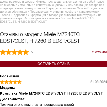
цвета, размеры и формы. Фирма-производитель оставляет за собой право
на внесение изменений в конструкцию, дизайн и комплектацию товара без
предварительного уведомления. Перед оформлением Заказа Покупатель
должен обратиться к Продавцу для уточнения свойств и характеристик
Товара. Подробная информация о товаре указывается в инструкции и на
упаковке товара. Используемое название в России: Миле M7240TC
EDST/CLST, H 7260 B EDST/CLST
Отзывы о модели Miele M7240TC
EDST/CLST, H 7260 B EDST/CLST
5
2 отзыва
ОСТАВИТЬ ОТЗЫВ
Ростислав
21.08.2024
Модель:
Комплект Miele M7240TC EDST/CLST, H 7260 B EDST/CLST
Достоинства:
Техника этого комплекта порадовала своей