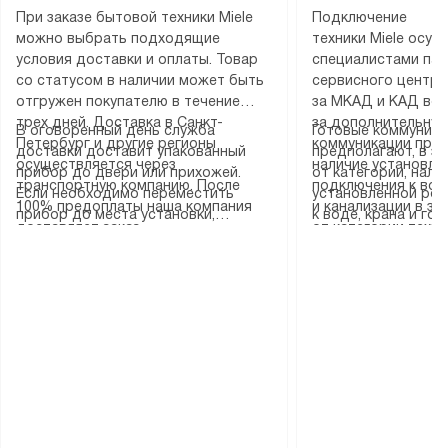
При заказе бытовой техники Miele
Подключение
можно выбрать подходящие
техники Miele осу
условия доставки и оплаты. Товар
специалистами пар
со статусом в наличии может быть
сервисного центра
отгружен покупателю в течение
за МКАД и КАД во
трех дней. Доставка в Санкт-
за дополнительную
В оговоренный день служба
Готовые коммуника
Петербург и другие регионы
коммуникации пре
доставки доставит упакованный
предполагают, в з
осуществляется через
наличие установле
прибор до двери или прихожей.
от категории, нали
транспортную компанию. После
подключения к во
Если необходимо переместить
установленной роз
100% предоплаты наша компания
и канализации в з
прибор до места установки,
к воде, крана и го
доставляет заказ
от категории техн
пожалуйста, предварительно
слива. Стандартна
до представительства
дополнительных ус
уточните это с менеджером.
включает в себя: с
транспортной компании в городе
определяется согл
За данную услугу взимается
транспортировочны
Москва. Пожалуйста, уточняйте
который можно по
дополнительная плата. Важно
разблокировку при
условия доставки у менеджера при
на нашем сайте в 
учитывать, что если размеры
соединение отдель
оформлении заказа.
«Подключение».
прибора не позволяют ему пройти
монтаж техники в 
через дверной проем, сотрудники
на место с проверк
транспортной службы не могут
подключение к су
демонтировать дверцы, ручки или
коммуникациям, пе
другие выступающие элементы, так
и консультацию по 
как это может привести к отказу
В стандартную уст