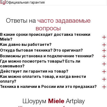
обеспечивают бережную и эффективную сушку, а реверс
Официальная гарантия
барабана предотвращает сминание вещей. Функция AddLoad
позволяет добавить забытые вещи даже после запуска
программы — это очень удобно! Также есть две капсулы для
Ответы на
часто задаваемые
аромата FragranceDos, что придаёт белью приятный запах.
вопросы
Машина оснащена системой шумоподавления и тихим мотором
ProfiEco, поэтому работает практически бесшумно, что важно
В какие сроки происходит доставка техники
для квартиры. Есть встроенная система отвода конденсата с
Miele?
возможностью подключения к канализации, а также контейнер
Как давно вы работаете?
для сбора жидкости — можно выбрать удобный вариант.
Откуда бытовая техника? Это оригинал?
Защита от сминания и блокировка ПИН-кодом добавляют
Возможны установка и подключение техники?
безопасности и удобства. В целом, эта сушильная машина —
Где можно посмотреть товары? Есть ли
отличный выбор для тех, кто ценит качество,
самовывоз?
функциональность и стиль. Она значительно облегчила
Действует ли гарантия на товар?
процесс ухода за одеждой и стала незаменимым помощником
Как можно оплатить товар, и когда внести
в доме!
оплату?
Техника в наличии в России или это предзаказ?
Miele
Шоурум
Artplay