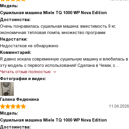
пока вещи высохнут на батарее, теперь всё готово гораздо
Модель:
быстрее и аккуратнее.
Сушильная машина Miele TQ 1000 WP Nova Edition
Достоинства:
Очень понравилась сушильная машина: вместимость 9 кг,
экономичная тепловая помпа, множество программ
Недостатки:
Недостатков не обнаружено
Комментарий:
Я давно искала современную сушильную машину и влюбилась в
эту модель с первого использования! Сделана в Чехии, с
годовой гарантией, что добавило уверенности при покупке.
Читать отзыв полностью
Тип сушки — конденсационная с тепловой помпой, поэтому
Фотографии и видео:
бельё сохнет бережно и экономно. Вместимость 9 кг подходит
для семьи, а 22 программы покрывают все нужды: хлопок,
хлопок Eco и Hygiene, деликатные ткани, шелк и шерсть,
Галина Федюнина
сорочки, джинсы, спортивное бельё, экспресс и многое другое.
11.04.2026
Очень выручают режимы для свежей одежды — холодный
Модель:
обдув и DryFresh — и возможность сушки в корзине.
Сушильная машина Miele TQ 1000 WP Nova Edition
Достоинства: