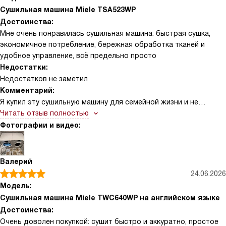
Сушильная машина Miele TSA523WP
Достоинства:
Мне очень понравилась сушильная машина: быстрая сушка,
экономичное потребление, бережная обработка тканей и
удобное управление, всё предельно просто
Недостатки:
Недостатков не заметил
Комментарий:
Я купил эту сушильную машину для семейной жизни и не
пожалел. Сначала меня привлек компактный дизайн и понятная
Читать отзыв полностью
панель управления. После нескольких недель использования
Фотографии и видео:
отмечаю экономичное потребление энергии и гибкие
программы: от интенсивной быстрой сушки до щадящей
обработки деликатных тканей. Сенсор определяет влажность
Валерий
и автоматически подбирает время, что избавляет меня от
24.06.2026
догадок и экономит электричество. Очень нравится функция
Модель:
отложенного старта — ставлю стирку ночью, а сушилка
Сушильная машина Miele TWC640WP на английском языке
работает к нужному часу. Внутренний фильтр и контейнер для
Достоинства:
воды легко чистить, накопления минимальны. Машина почти не
Очень доволен покупкой: сушит быстро и аккуратно, простое
шумит, это важно для квартиры.