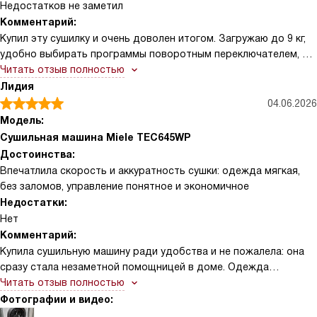
Недостатков не заметил
Комментарий:
Купил эту сушилку и очень доволен итогом. Загружаю до 9 кг,
удобно выбирать программы поворотным переключателем, а
настройки вижу на дисплее ComfortSensor. Тепловая помпа и
Читать отзыв полностью
технология PerfectDry бережно сушат вещи, вещи не
Лидия
усаживаются и сохнут равномерно. Функция AddLoad
04.06.2026
позволила добавить забытые майки, отложенный старт на 1–24
Модель:
ч экономит время. Подсветка барабана, реверс, система
Сушильная машина Miele TEC645WP
FragranceDos с двумя капсулами — мелочи, но приятные.
Достоинства:
Режимы HygieneDry и обработка паром сделали пуховик и
Впечатлила скорость и аккуратность сушки: одежда мягкая,
рубашки свежими. Тишина работы, мотор ProfiEco и
без заломов, управление понятное и экономичное
SilenceDrum заметно комфортнее. Контейнер для конденсата и
Недостатки:
встроенный отвод очень практичны. Перенавешивание двери
Нет
простое, установка гибкая.
Комментарий:
Купила сушильную машину ради удобства и не пожалела: она
сразу стала незаметной помощницей в доме. Одежда
действительно выходит мягкой и аккуратной, вещи не садятся
Читать отзыв полностью
и не теряют форму, что для меня важно. Пользоваться просто
Фотографии и видео:
— интуитивные настройки, не нужно сидеть с инструкцией.