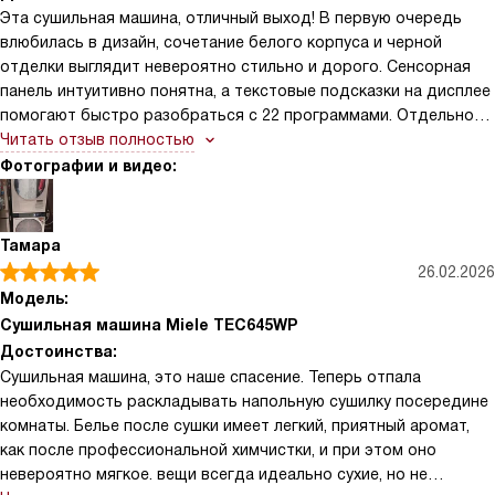
Эта сушильная машина, отличный выход! В первую очередь
влюбилась в дизайн, сочетание белого корпуса и черной
отделки выглядит невероятно стильно и дорого. Сенсорная
панель интуитивно понятна, а текстовые подсказки на дисплее
помогают быстро разобраться с 22 программами. Отдельное
спасибо за моторизованный открыватель дверцы, мелочь, но
Читать отзыв полностью
очень приятная и удобная, когда руки заняты бельем.
Фотографии и видео:
Тамара
26.02.2026
Модель:
Сушильная машина Miele TEC645WP
Достоинства:
Сушильная машина, это наше спасение. Теперь отпала
необходимость раскладывать напольную сушилку посередине
комнаты. Белье после сушки имеет легкий, приятный аромат,
как после профессиональной химчистки, и при этом оно
невероятно мягкое. вещи всегда идеально сухие, но не