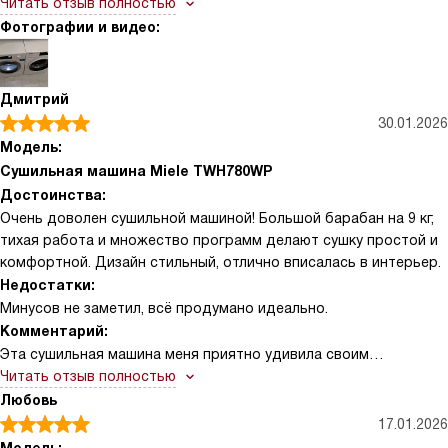
пересушенные, что особенно важно для деликатных тканей.
Читать отзыв полностью
спасибо производителю за функцию дозагрузки. Барабан с
Фотографии и видео:
подсветкой и сотовой структурой бережно относится даже к
шелку и шерсти.
Дмитрий
30.01.2026
Модель:
Сушильная машина Miele TWH780WP
Достоинства:
Очень доволен сушильной машиной! Большой барабан на 9 кг,
тихая работа и множество программ делают сушку простой и
комфортной. Дизайн стильный, отлично вписалась в интерьер.
Недостатки:
Минусов не заметил, всё продумано идеально.
Комментарий:
Эта сушильная машина меня приятно удивила своим
функционалом и удобством. Во-первых, большой фронтальный
Читать отзыв полностью
барабан из нержавеющей стали вместимостью 9 кг позволяет
Любовь
сушить сразу много вещей, что экономит время. Мне
17.01.2026
понравилась технология конденсационной сушки с тепловой