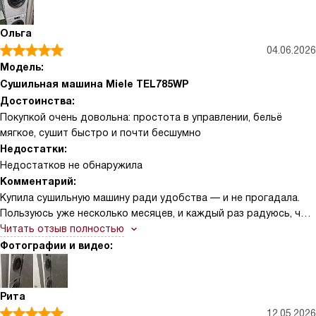
Шум меня почти не беспокоит, можно запускать в вечернее
время, и я спокойно занимаюсь другими делами.
Ольга
04.06.2026
Модель:
Сушильная машина Miele TEL785WP
Достоинства:
Покупкой очень довольна: простота в управлении, бельё
мягкое, сушит быстро и почти бесшумно
Недостатки:
Недостатков не обнаружила
Комментарий:
Купила сушильную машину ради удобства — и не прогадала.
Пользуюсь уже несколько месяцев, и каждый раз радуюсь, что
можно просто загрузить влажное бельё и заняться делами,
Читать отзыв полностью
пока оно становится сухим и приятным на ощупь. Интерфейс
Фотографии и видео:
понятный, программы интуитивны, часто выбираю щадящий
режим для тонких вещей, он действительно бережно
обращается с тканями. В доме двое детей и постоянные вещи
Рита
после прогулок и тренировок; раньше приходилось ждать,
12.05.2026