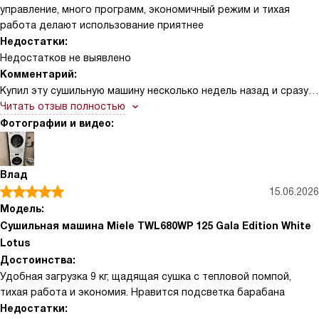
управление, много программ, экономичный режим и тихая
работа делают использование приятнее
Недостатки:
Недостатков не выявлено
Комментарий:
Купил эту сушильную машину несколько недель назад и сразу
заметил, как облегчилась рутина по уходу за одеждой.
Читать отзыв полностью
Управление понятное и логичное, панели не нужно долго
Фотографии и видео:
изучать — выбираешь программу по типу ткани и степени
влажности, а датчики сами отключают процесс, когда уровень
готовности достигнут. Барабан вместительный, вещи не
Влад
мнутся и после стирки остаются мягкими, что сильно
15.06.2026
сократило время глажки. Особенно понравились бережные
Модель:
режимы для деликатных тканей и спецпрограммы для
Сушильная машина Miele TWL680WP 125 Gala Edition White
спортивной одежды и обуви — всё выходит сухим, но без
Lotus
усадки и потертостей.
Достоинства:
Удобная загрузка 9 кг, щадящая сушка с тепловой помпой,
тихая работа и экономия. Нравится подсветка барабана
Недостатки: