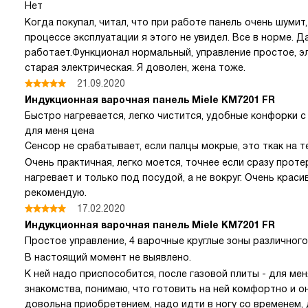
Нет
Когда покупал, читал, что при работе панель очень шуми
процессе эксплуатации я этого не увидел. Все в норме. Д
работает.Функционал нормальный, управление простое, э
старая электрическая. Я доволен, жена тоже.
21.09.2020
Индукционная варочная панель Miele KM7201 FR
Быстро нагревается, легко чистится, удобные конфорки 
для меня цена
Сенсор не срабатывает, если палцы мокрые, это ткак на т
Очень практичная, легко моется, точнее если сразу проте
нагревает и только под посудой, а не вокруг. Очень крас
рекомендую.
17.02.2020
Индукционная варочная панель Miele KM7201 FR
Простое управление, 4 варочные круглые зоны различного
В настоящий момент не выявлено.
К ней надо приспособится, после газовой плиты - для мен
знакомства, понимаю, что готовить на ней комфортно и о
довольна приобретением, надо идти в ногу со временем, 