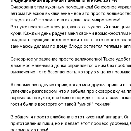
Индукционная варочная панель Miele KM7201 FR
Очарована этим кухонным помощником! Сенсорное управл
автоматическое выключение - всё это просто волшебство
Недостатки? Не заметила их даже под микроскопом!
Вот уже несколько месяцев, как этот чудесный помощник
кухни. Каждый день радует меня своими возможностями 
выделить функцию поддержания тепла - это просто спасе
занимаюсь делами по дому, блюдо остается теплым и апп
Сенсорное управление просто великолепно! Такое удобст
даже моя маленькая дочка справляется с ним без проблем
выключение - это безопасность, которую я ценю превыше 
Я вспоминаю одну историю, когда мои друзья пришли в гос
увлеклись разговором, что я забыла про сковородку на пл
вернулась на кухню, все было в порядке - плита сама вык
гости были в восторге от такой "умной" техники!
В общем, я просто влюблена в этот кухонный аппарат. Он
приготовлении пищи, но и делает этот процесс удобным,
рекомендую всем!