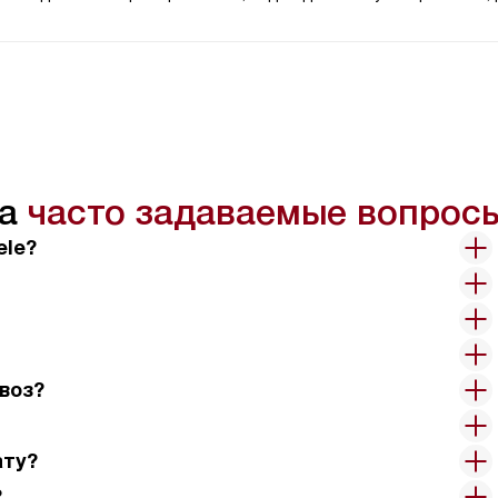
на
часто задаваемые вопрос
ele?
воз?
ату?
?