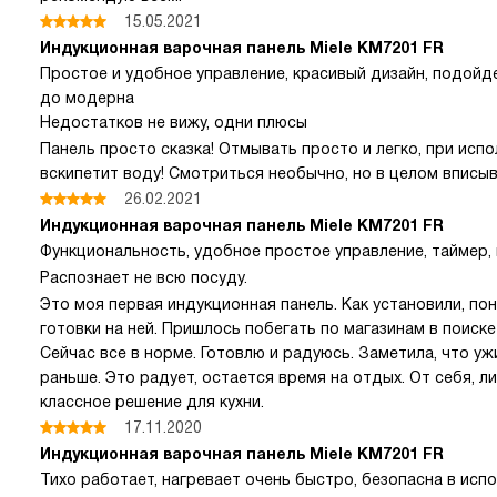
15.05.2021
Индукционная варочная панель Miele KM7201 FR
Простое и удобное управление, красивый дизайн, подойд
до модерна
Недостатков не вижу, одни плюсы
Панель просто сказка! Отмывать просто и легко, при исп
вскипетит воду! Смотриться необычно, но в целом вписыв
26.02.2021
Индукционная варочная панель Miele KM7201 FR
Функциональность, удобное простое управление, таймер,
Распознает не всю посуду.
Это моя первая индукционная панель. Как установили, по
готовки на ней. Пришлось побегать по магазинам в поиск
Сейчас все в норме. Готовлю и радуюсь. Заметила, что у
раньше. Это радует, остается время на отдых. От себя, л
классное решение для кухни.
17.11.2020
Индукционная варочная панель Miele KM7201 FR
Тихо работает, нагревает очень быстро, безопасна в исп