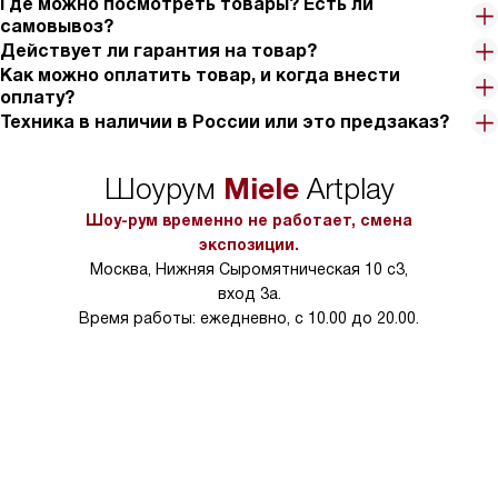
Где можно посмотреть товары? Есть ли
эту кнопку и все конфорки автоматически выключаются. А
самовывоз?
потом, когда возвращаюсь, просто включаю их обратно и
Действует ли гарантия на товар?
продолжаю готовить.
Как можно оплатить товар, и когда внести
оплату?
В общем, я в восторге от этой панели! Она стала настоящим
Техника в наличии в России или это предзаказ?
помощником на моей кухне и сделала процесс приготовления
блюд намного проще и приятнее. Очень рекомендую!
Miele
Шоурум
Artplay
Шоу-рум временно не работает, смена
экспозиции.
Москва, Нижняя Сыромятническая 10 с3,
вход 3а.
Время работы: ежедневно, с 10.00 до 20.00.