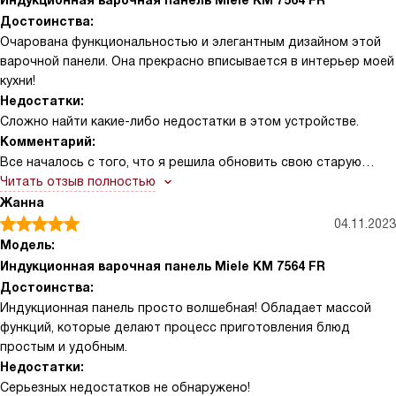
Индукционная варочная панель Miele KM 7564 FR
Достоинства:
Очарована функциональностью и элегантным дизайном этой
варочной панели. Она прекрасно вписывается в интерьер моей
кухни!
Недостатки:
Сложно найти какие-либо недостатки в этом устройстве.
Комментарий:
Все началось с того, что я решила обновить свою старую
варочную панель. Наткнулась на эту красотку и сразу
Читать отзыв полностью
влюбилась! Она просто излучает стиль и элегантность!
Жанна
Использование этой панели - настоящее удовольствие. Она
04.11.2023
невероятно быстрая и эффективная. Я могу одновременно
Модель:
готовить несколько блюд, и все они получаются идеальными.
Индукционная варочная панель Miele KM 7564 FR
Это сэкономило мне много времени и усилий, особенно когда я
Достоинства:
готовлю большой ужин для семьи или друзей. Однажды, когда
Индукционная панель просто волшебная! Обладает массой
я готовила блинчики на завтрак, я забыла выключить панель. К
функций, которые делают процесс приготовления блюд
моему удивлению, она автоматически отключилась, когда
простым и удобным.
блинчики были готовы. Эта функция безопасности просто
Недостатки:
великолепна! Еще одной особенностью, которую я обожаю,
Серьезных недостатков не обнаружено!
является таймер. Я могу настроить его, и панель