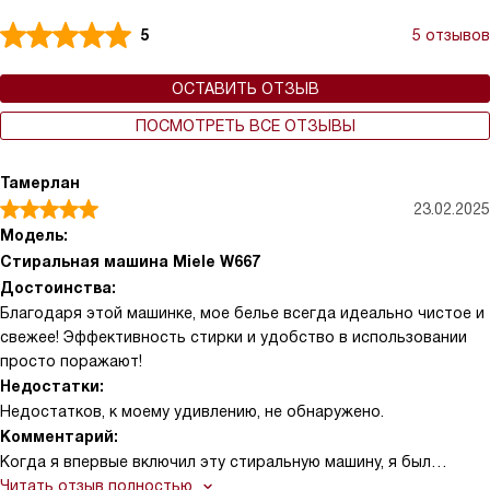
5
5 отзывов
ОСТАВИТЬ ОТЗЫВ
ПОСМОТРЕТЬ ВСЕ ОТЗЫВЫ
Тамерлан
23.02.2025
Модель:
Стиральная машина Miele W667
Достоинства:
Благодаря этой машинке, мое белье всегда идеально чистое и
свежее! Эффективность стирки и удобство в использовании
просто поражают!
Недостатки:
Недостатков, к моему удивлению, не обнаружено.
Комментарий:
Когда я впервые включил эту стиральную машину, я был
приятно удивлен тем, как она тихо работает. Это было такое
Читать отзыв полностью