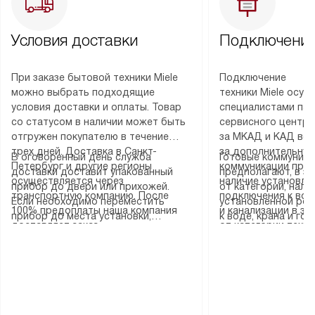
Условия доставки
Подключение
При заказе бытовой техники Miele
Подключение
можно выбрать подходящие
техники Miele осу
условия доставки и оплаты. Товар
специалистами пар
со статусом в наличии может быть
сервисного центра
отгружен покупателю в течение
за МКАД и КАД во
трех дней. Доставка в Санкт-
за дополнительную
В оговоренный день служба
Готовые коммуника
Петербург и другие регионы
коммуникации пре
доставки доставит упакованный
предполагают, в з
осуществляется через
наличие установле
прибор до двери или прихожей.
от категории, нали
транспортную компанию. После
подключения к во
Если необходимо переместить
установленной роз
100% предоплаты наша компания
и канализации в з
прибор до места установки,
к воде, крана и го
доставляет заказ
от категории техн
пожалуйста, предварительно
слива. Стандартна
до представительства
дополнительных ус
уточните это с менеджером.
включает в себя: с
транспортной компании в городе
определяется согл
За данную услугу взимается
транспортировочны
Москва. Пожалуйста, уточняйте
который можно по
дополнительная плата. Важно
разблокировку при
условия доставки у менеджера при
на нашем сайте в 
учитывать, что если размеры
соединение отдель
оформлении заказа.
«Подключение».
прибора не позволяют ему пройти
монтаж техники в 