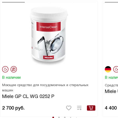
В наличии
В нали
Моющее средство для посудомоечных и стиральных
Средств
машин
Miele 
Miele GP CL WG 0252 P
2 700
руб.
4 400