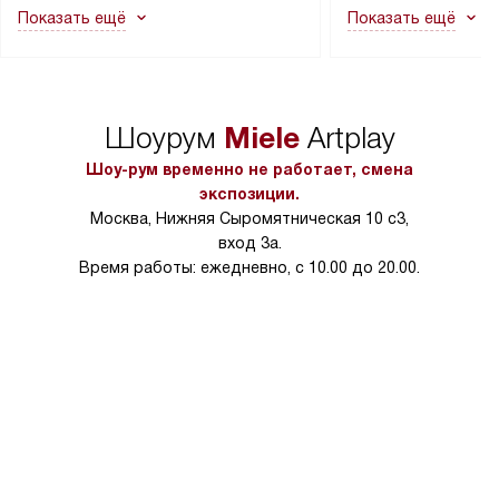
Показать ещё
Показать ещё
в гарантийном ремонте в будущем.
не включаются: пр
Перед заказом удостоверьтесь, что
коммуникаций, рас
сможете переместить прибор
материалы, навеш
в нужное место, учитывая размеры
и перевешивание д
упаковки или без нее.
выполнения специа
Miele
Шоурум
Artplay
в условиях повыше
тарифы на услуги 
Шоу-рум временно не работает, смена
на 30%.
экспозиции.
Москва, Нижняя Сыромятническая 10 с3,
вход 3а.
Время работы: ежедневно, с 10.00 до 20.00.