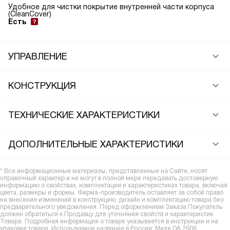
Удобное для чистки покрытие внутренней части корпуса
(CleanCover)
Есть
УПРАВЛЕНИЕ
КОНСТРУКЦИЯ
ТЕХНИЧЕСКИЕ ХАРАКТЕРИСТИКИ
ДОПОЛНИТЕЛЬНЫЕ ХАРАКТЕРИСТИКИ
* Все информационные материалы, представленные на Сайте, носят
справочный характер и не могут в полной мере передавать достоверную
информацию о свойствах, комплектации и характеристиках товара, включая
цвета, размеры и формы. Фирма-производитель оставляет за собой право
на внесение изменений в конструкцию, дизайн и комплектацию товара без
предварительного уведомления. Перед оформлением Заказа Покупатель
должен обратиться к Продавцу для уточнения свойств и характеристик
Товара. Подробная информация о товаре указывается в инструкции и на
упаковке товара. Используемое название в России: Миле DA 2906