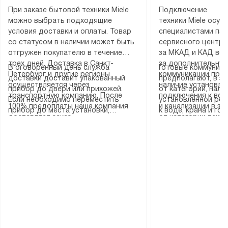
При заказе бытовой техники Miele
Подключение
можно выбрать подходящие
техники Miele осу
условия доставки и оплаты. Товар
специалистами пар
со статусом в наличии может быть
сервисного центра
отгружен покупателю в течение
за МКАД и КАД во
трех дней. Доставка в Санкт-
за дополнительную
В оговоренный день служба
Готовые коммуника
Петербург и другие регионы
коммуникации пре
доставки доставит упакованный
предполагают, в з
осуществляется через
наличие установле
прибор до двери или прихожей.
от категории, нали
транспортную компанию. После
подключения к во
Если необходимо переместить
установленной роз
100% предоплаты наша компания
и канализации в з
прибор до места установки,
к воде, крана и го
доставляет заказ
от категории техн
пожалуйста, предварительно
слива. Стандартна
до представительства
дополнительных ус
уточните это с менеджером.
включает в себя: с
транспортной компании в городе
определяется согл
За данную услугу взимается
транспортировочны
Москва. Пожалуйста, уточняйте
который можно по
дополнительная плата. Важно
разблокировку при
условия доставки у менеджера при
на нашем сайте в 
учитывать, что если размеры
соединение отдель
оформлении заказа.
«Подключение».
прибора не позволяют ему пройти
монтаж техники в 
через дверной проем, сотрудники
на место с проверк
транспортной службы не могут
подключение к су
демонтировать дверцы, ручки или
коммуникациям, пе
другие выступающие элементы, так
и консультацию по 
как это может привести к отказу
В стандартную уст