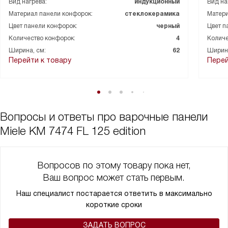
Вид нагрева:
индукционный
Вид на
Материал панели конфорок:
стеклокерамика
Матери
Цвет панели конфорок:
черный
Цвет п
Количество конфорок:
4
Количе
Ширина, см:
62
Ширина
Перейти к товару
Перей
Вопросы и ответы про варочные панели
Miele KM 7474 FL 125 edition
Вопросов по этому товару пока нет,
Ваш вопрос может стать первым.
Наш специалист постарается ответить в максимально
короткие сроки
ЗАДАТЬ ВОПРОС