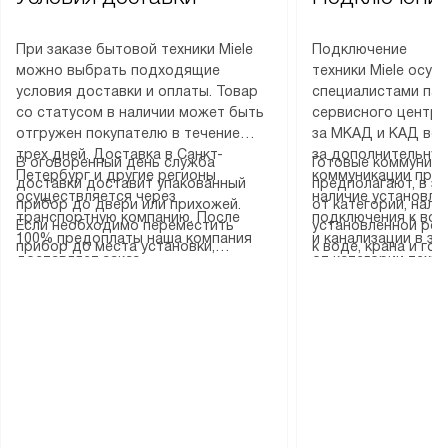
При заказе бытовой техники Miele
Подключение
можно выбрать подходящие
техники Miele осу
условия доставки и оплаты. Товар
специалистами пар
со статусом в наличии может быть
сервисного центра
отгружен покупателю в течение
за МКАД и КАД во
трех дней. Доставка в Санкт-
за дополнительную
В оговоренный день служба
Готовые коммуника
Петербург и другие регионы
коммуникации пре
доставки доставит упакованный
предполагают, в з
осуществляется через
наличие установле
прибор до двери или прихожей.
от категории, нали
транспортную компанию. После
подключения к во
Если необходимо переместить
установленной роз
100% предоплаты наша компания
и канализации в з
прибор до места установки,
к воде, крана и го
доставляет заказ
от категории техн
пожалуйста, предварительно
слива. Стандартна
до представительства
дополнительных ус
уточните это с менеджером.
включает в себя: с
транспортной компании в городе
определяется согл
За данную услугу взимается
транспортировочны
Москва. Пожалуйста, уточняйте
который можно по
дополнительная плата. Важно
разблокировку при
условия доставки у менеджера при
на нашем сайте в 
учитывать, что если размеры
соединение отдель
оформлении заказа.
«Подключение».
прибора не позволяют ему пройти
монтаж техники в 
через дверной проем, сотрудники
на место с проверк
транспортной службы не могут
подключение к су
демонтировать дверцы, ручки или
коммуникациям, пе