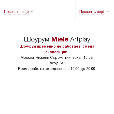
другие выступающие элементы, так
и консультацию по 
как это может привести к отказу
В стандартную уст
Показать ещё
Показать ещё
в гарантийном ремонте в будущем.
не включаются: пр
Перед заказом удостоверьтесь, что
коммуникаций, рас
сможете переместить прибор
материалы, навеш
в нужное место, учитывая размеры
и перевешивание д
упаковки или без нее.
выполнения специа
Miele
Шоурум
Artplay
в условиях повыше
тарифы на услуги 
Шоу-рум временно не работает, смена
на 30%.
экспозиции.
Москва, Нижняя Сыромятническая 10 с3,
вход 3а.
Время работы: ежедневно, с 10.00 до 20.00.