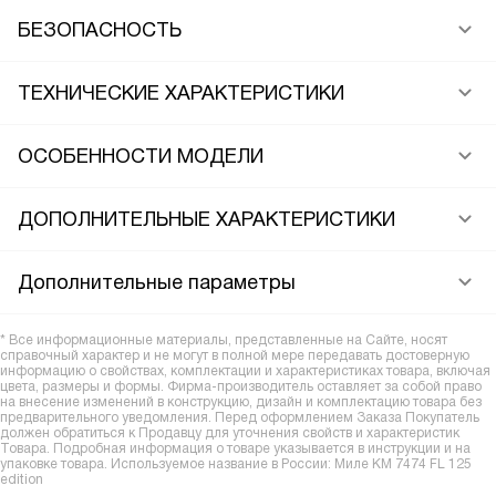
БЕЗОПАСНОСТЬ
ТЕХНИЧЕСКИЕ ХАРАКТЕРИСТИКИ
ОСОБЕННОСТИ МОДЕЛИ
ДОПОЛНИТЕЛЬНЫЕ ХАРАКТЕРИСТИКИ
Дополнительные параметры
* Все информационные материалы, представленные на Сайте, носят
справочный характер и не могут в полной мере передавать достоверную
информацию о свойствах, комплектации и характеристиках товара, включая
цвета, размеры и формы. Фирма-производитель оставляет за собой право
на внесение изменений в конструкцию, дизайн и комплектацию товара без
предварительного уведомления. Перед оформлением Заказа Покупатель
должен обратиться к Продавцу для уточнения свойств и характеристик
Товара. Подробная информация о товаре указывается в инструкции и на
упаковке товара. Используемое название в России: Миле KM 7474 FL 125
edition