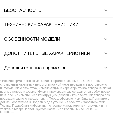
БЕЗОПАСНОСТЬ
ТЕХНИЧЕСКИЕ ХАРАКТЕРИСТИКИ
ОСОБЕННОСТИ МОДЕЛИ
ДОПОЛНИТЕЛЬНЫЕ ХАРАКТЕРИСТИКИ
Дополнительные параметры
* Все информационные материалы, представленные на Сайте, носят
справочный характер и не могут в полной мере передавать достоверную
информацию о свойствах, комплектации и характеристиках товара, включая
цвета, размеры и формы. Фирма-производитель оставляет за собой право
на внесение изменений в конструкцию, дизайн и комплектацию товара без
предварительного уведомления. Перед оформлением Заказа Покупатель
должен обратиться к Продавцу для уточнения свойств и характеристик
Товара. Подробная информация о товаре указывается в инструкции и на
упаковке товара. Используемое название в России: Миле KM 8595 FL
MattFinish