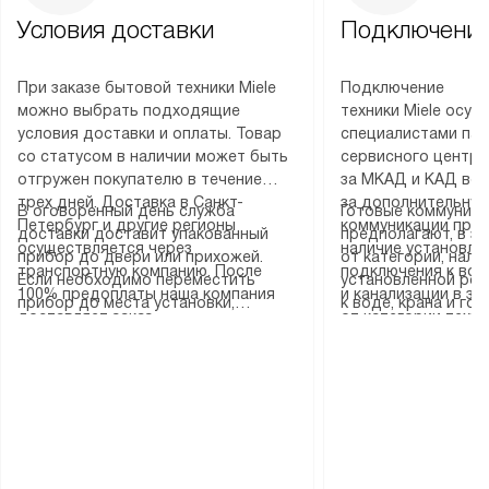
Условия доставки
Подключение
При заказе бытовой техники Miele
Подключение
можно выбрать подходящие
техники Miele осу
условия доставки и оплаты. Товар
специалистами пар
со статусом в наличии может быть
сервисного центра
отгружен покупателю в течение
за МКАД и КАД во
трех дней. Доставка в Санкт-
за дополнительную
В оговоренный день служба
Готовые коммуника
Петербург и другие регионы
коммуникации пре
доставки доставит упакованный
предполагают, в з
осуществляется через
наличие установле
прибор до двери или прихожей.
от категории, нали
транспортную компанию. После
подключения к во
Если необходимо переместить
установленной роз
100% предоплаты наша компания
и канализации в з
прибор до места установки,
к воде, крана и го
доставляет заказ
от категории техн
пожалуйста, предварительно
слива. Стандартна
до представительства
дополнительных ус
уточните это с менеджером.
включает в себя: с
транспортной компании в городе
определяется согл
За данную услугу взимается
транспортировочны
Москва. Пожалуйста, уточняйте
который можно по
дополнительная плата. Важно
разблокировку при
условия доставки у менеджера при
на нашем сайте в 
учитывать, что если размеры
соединение отдель
оформлении заказа.
«Подключение».
прибора не позволяют ему пройти
монтаж техники в 
через дверной проем, сотрудники
на место с проверк
транспортной службы не могут
подключение к су