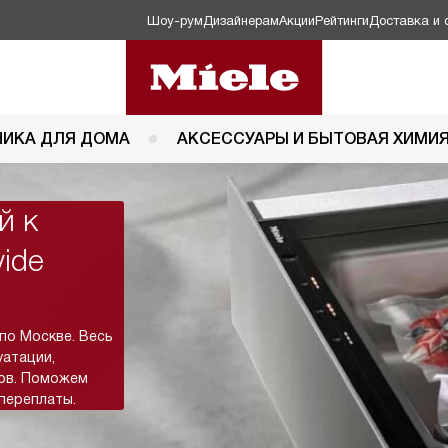
Шоу-рум
Дизайнерам
Акции
Рейтинги
Доставка и 
НИКА ДЛЯ ДОМА
АКСЕССУАРЫ И БЫТОВАЯ ХИМИ
й к
ide
 по Москве. Весь
уатации,
тов. Поможем
переплаты.