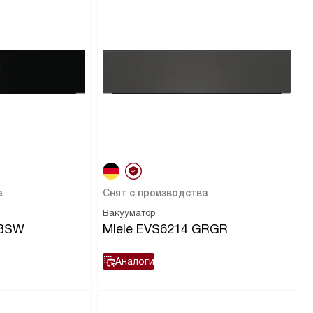
а
Снят с производства
Вакууматор
OBSW
Miele EVS6214 GRGR
Аналоги