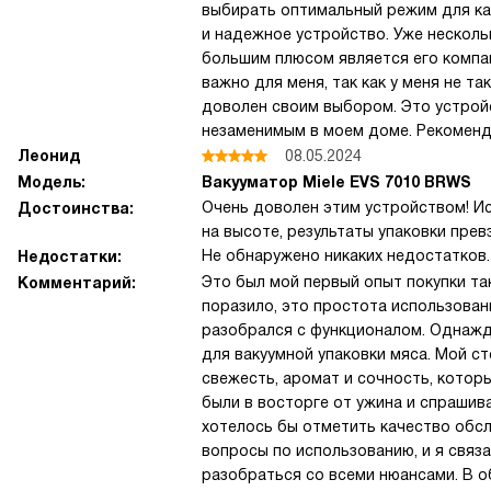
выбирать оптимальный режим для ка
и надежное устройство. Уже несколь
большим плюсом является его компакт
важно для меня, так как у меня не т
доволен своим выбором. Это устрой
незаменимым в моем доме. Рекоменду
Леонид
08.05.2024
Модель:
Вакууматор Miele EVS 7010 BRWS
Очень доволен этим устройством! И
Достоинства:
на высоте, результаты упаковки пре
Не обнаружено никаких недостатков.
Недостатки:
Это был мой первый опыт покупки так
Комментарий:
поразило, это простота использован
разобрался с функционалом. Однажд
для вакуумной упаковки мяса. Мой с
свежесть, аромат и сочность, котор
были в восторге от ужина и спрашива
хотелось бы отметить качество обсл
вопросы по использованию, и я связ
разобраться со всеми нюансами. В об