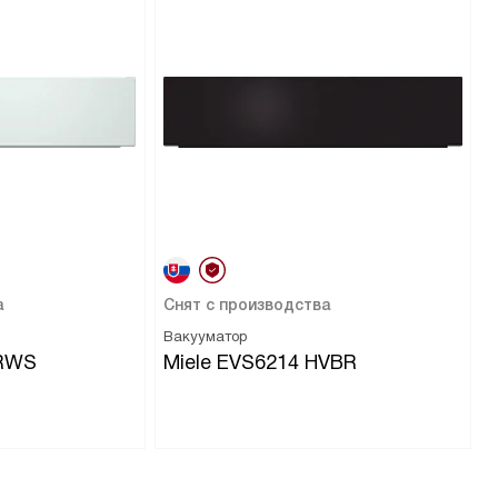
а
Снят с производства
Вакууматор
BRWS
Miele EVS6214 HVBR