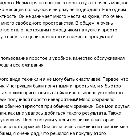
ждого. Несмотря на внешнюю простоту, это очень мощное
ко месяцев пользуюсь и ни разу не подводило. Еще одним
ность. Он не занимает много места на кухне, что очень
ак много свободного пространства. В общем, я очень
ство стало настоящим помощником на кухне и просто
ю всем, кто ценит качество и свежесть продуктов!
спользование простое и удобное, качество обслуживания
взошли все ожидания.
ого вида техники и я не могу быть счастливее! Первое, что
ия. Инструкции были понятными и простыми, и я быстро
ы я решил приготовить стейк и использовал устройство
тейк получился просто невероятным! Мясо сохранило
ые обычно теряются при обычном хранении. Все мои друзья
ли, как мне удалось добиться такого результата. Также
уживания. После покупки у меня возникли некоторые
ался с поддержкой. Они были очень вежливы и помогли мне
щем, я очень рад, что решился на покупку этого