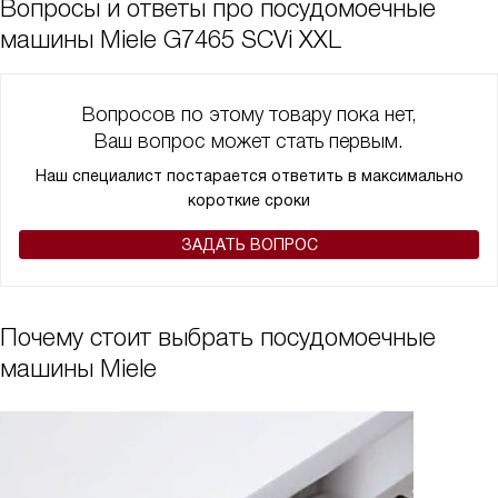
Вопросы и ответы про посудомоечные
нам проводить вечера в тишине и спокойствии.
машины Miele G7465 SCVi XXL
В общем, я доволен этим прибором на все 100%! Он не только
облегчает мою жизнь, но и делает ее более комфортной.
Вопросов по этому товару пока нет,
Ваш вопрос может стать первым.
Наш специалист постарается ответить в максимально
короткие сроки
ЗАДАТЬ ВОПРОС
Почему стоит выбрать посудомоечные
машины Miele