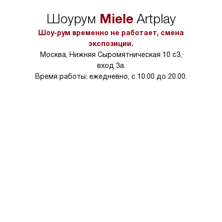
упаковки или без нее.
выполнения специа
Miele
Шоурум
Artplay
в условиях повыше
тарифы на услуги 
Шоу-рум временно не работает, смена
на 30%.
экспозиции.
Москва, Нижняя Сыромятническая 10 с3,
вход 3а.
Время работы: ежедневно, с 10.00 до 20.00.