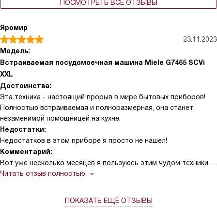
ПОСМОТРЕТЬ ВСЕ ОТЗЫВЫ
Яромир
23.11.2023
Модель:
Встраиваемая посудомоечная машина Miele G7465 SCVi
XXL
Достоинства:
Эта техника - настоящий прорыв в мире бытовых приборов!
Полностью встраиваемая и полноразмерная, она станет
незаменимой помощницей на кухне.
Недостатки:
Недостатков в этом приборе я просто не нашел!
Комментарий:
Вот уже несколько месяцев я пользуюсь этим чудом техники, и
каждый раз она удивляет меня своими возможностями! Помню,
Читать отзыв полностью
как однажды пришли гости, и нам пришлось использовать все
наши тарелки и столовые приборы. После ужина была целая
ПОКАЗАТЬ ЕЩЁ ОТЗЫВЫ
гора грязной посуды. Но благодаря вместимости в 14
комплектов, все убрать было проще простого!