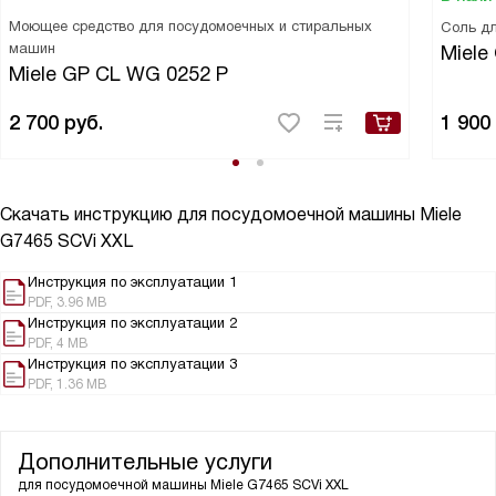
Моющее средство для посудомоечных и стиральных
Соль д
машин
Miele
Miele GP CL WG 0252 P
2 700
руб.
1 900
Скачать инструкцию для посудомоечной машины
Miele
G7465 SCVi XXL
Инструкция по эксплуатации 1
PDF, 3.96 MB
Инструкция по эксплуатации 2
PDF, 4 MB
Инструкция по эксплуатации 3
PDF, 1.36 MB
Дополнительные услуги
для посудомоечной машины
Miele G7465 SCVi XXL