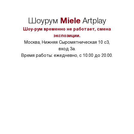
сможете переместить прибор
материалы, навеш
в нужное место, учитывая размеры
и перевешивание д
упаковки или без нее.
выполнения специа
Miele
Шоурум
Artplay
в условиях повыше
тарифы на услуги 
Шоу-рум временно не работает, смена
на 30%.
экспозиции.
Москва, Нижняя Сыромятническая 10 с3,
вход 3а.
Время работы: ежедневно, с 10.00 до 20.00.