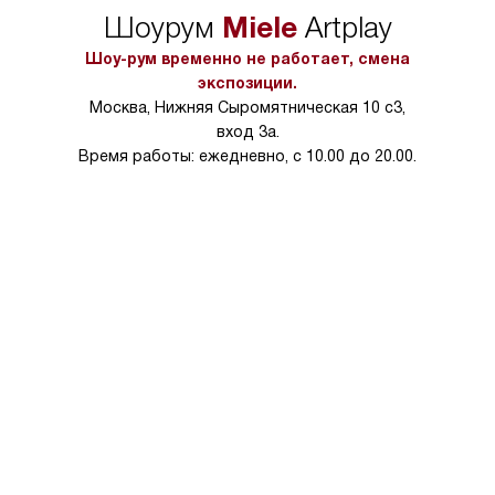
упаковки или без нее.
выполнения специа
Miele
Шоурум
Artplay
в условиях повыше
тарифы на услуги 
Шоу-рум временно не работает, смена
на 30%.
экспозиции.
Москва, Нижняя Сыромятническая 10 с3,
вход 3а.
Время работы: ежедневно, с 10.00 до 20.00.