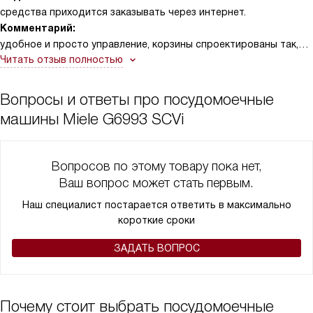
средства приходится заказывать через интернет.
Комментарий:
удобное и просто управление, корзины спроектированы так,
что можно разместить все компактно. По первому
Читать отзыв полностью
впечатлению понравилась, что дальше - посмотрим.
Вопросы и ответы про посудомоечные
машины Miele G6993 SCVi
Вопросов по этому товару пока нет,
Ваш вопрос может стать первым.
Наш специалист постарается ответить в максимально
короткие сроки
ЗАДАТЬ ВОПРОС
Почему стоит выбрать посудомоечные