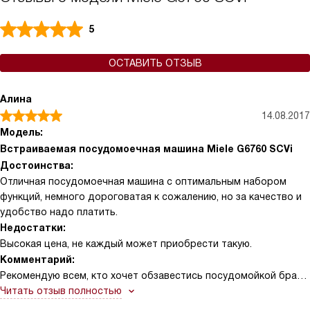
5
ОСТАВИТЬ ОТЗЫВ
Алина
14.08.2017
Модель:
Встраиваемая посудомоечная машина Miele G6760 SCVi
Достоинства:
Отличная посудомоечная машина с оптимальным набором
функций, немного дороговатая к сожалению, но за качество и
удобство надо платить.
Недостатки:
Высокая цена, не каждый может приобрести такую.
Комментарий:
Рекомендую всем, кто хочет обзавестись посудомойкой брать
полноразмерную, как у меня. Кастрюли, сковороды занимают
Читать отзыв полностью
много места, а в полноразмерной умещается все. А вообще