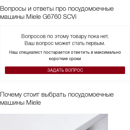
машиной я довольна, работает за меня, не ленится и меня
Вопросы и ответы про посудомоечные
очень выручает!!!
машины Miele G6760 SCVi
Вопросов по этому товару пока нет,
Ваш вопрос может стать первым.
Наш специалист постарается ответить в максимально
короткие сроки
ЗАДАТЬ ВОПРОС
Почему стоит выбрать посудомоечные
машины Miele