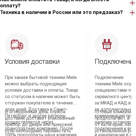
оплату?
Техника в наличии в России или это предзаказ?
Условия доставки
Подключение
При заказе бытовой техники Miele
Подключение
можно выбрать подходящие
техники Miele осу
условия доставки и оплаты. Товар
специалистами пар
со статусом в наличии может быть
сервисного центра
отгружен покупателю в течение
за МКАД и КАД во
трех дней. Доставка в Санкт-
за дополнительную
В оговоренный день служба
Готовые коммуника
Петербург и другие регионы
коммуникации пре
доставки доставит упакованный
предполагают, в з
осуществляется через
наличие установле
прибор до двери или прихожей.
от категории, нали
транспортную компанию. После
подключения к во
Если необходимо переместить
установленной роз
100% предоплаты наша компания
и канализации в з