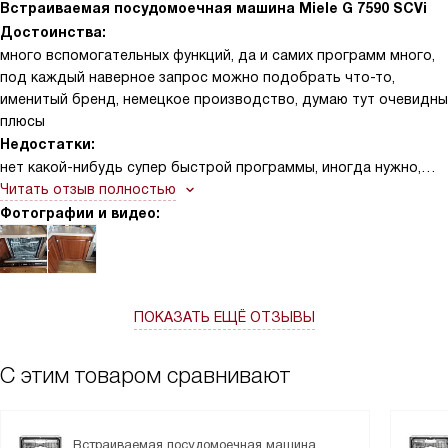
Встраиваемая посудомоечная машина Miele G 7590 SCVi
Достоинства:
много вспомогательных функций, да и самих программ много,
под каждый наверное запрос можно подобрать что-то,
именитый бренд, немецкое производство, думаю тут очевидны
плюсы
Недостатки:
нет какой-нибудь супер быстрой программы, иногда нужно,
чтобы просто ополоснуть тарелки, у меня потому что на
Читать отзыв полностью
каждый сезон есть свой комплект, и вот чтобы не намывать
Фотографии и видео:
его, а просто так скажем ополоснуть и высушить мне не
хватает данной функции. Просто быстрая есть, но для меня
она тоже долгая именно под эту задачу
ПОКАЗАТЬ ЕЩЁ ОТЗЫВЫ
С этим товаром сравнивают
Встраиваемая посудомоечная машина