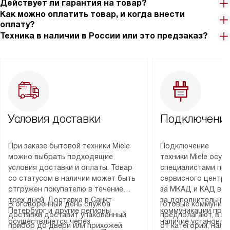
Действует ли гарантия на товар?
Как можно оплатить товар, и когда внести
оплату?
Техника в наличии в России или это предзаказ?
Условия доставки
Подключение
При заказе бытовой техники Miele
Подключение
можно выбрать подходящие
техники Miele осу
условия доставки и оплаты. Товар
специалистами пар
со статусом в наличии может быть
сервисного центра
отгружен покупателю в течение
за МКАД и КАД во
трех дней. Доставка в Санкт-
за дополнительную
В оговоренный день служба
Готовые коммуника
Петербург и другие регионы
коммуникации пре
доставки доставит упакованный
предполагают, в з
осуществляется через
наличие установле
прибор до двери или прихожей.
от категории, нали