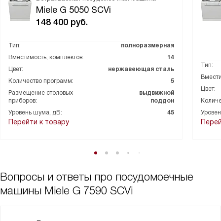
Miele G 5050 SCVi
148 400
руб.
Тип:
полноразмерная
Вместимость, комплектов:
14
Тип:
Цвет:
нержавеющая сталь
Вмести
Количество программ:
5
Цвет:
Размещение столовых
выдвижной
приборов:
поддон
Количе
Уровень шума, дБ:
45
Уровен
Перейти к товару
Перей
Вопросы и ответы про посудомоечные
машины Miele G 7590 SCVi